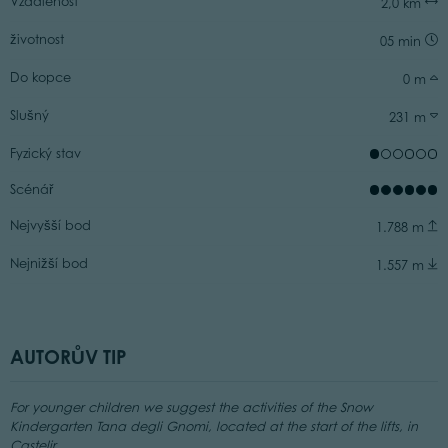
Vzdálenost
2,0 km
životnost
05 min
Do kopce
0 m
Slušný
231 m
Fyzický stav
Scénář
Nejvyšší bod
1.788 m
Nejnižší bod
1.557 m
AUTORŮV TIP
For younger children we suggest the activities of the Snow
Kindergarten Tana degli Gnomi, located at the start of the lifts, in
Castelir.