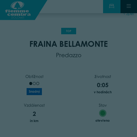
zpět
TOP
FRAINA BELLAMONTE
Predazzo
Obtížnost
životnost
0:05
Snadný
v hodinách
Vzdálenost
Stav
2
otevřeno
in km