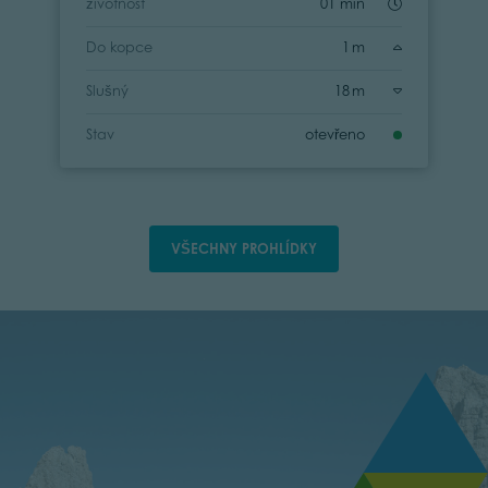
životnost
01 min
Do kopce
1 m
Slušný
18 m
Stav
otevřeno
VŠECHNY PROHLÍDKY