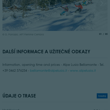
©
aria.slide
of
01
05
© G. Panozzo, APT Fiemme Cembra
DALŠÍ INFORMACE A UŽITEČNÉ ODKAZY
Information, opening time and prices - Alpe Lusia Bellamonte - Tel.
+39 0462 576234 -
bellamonte@alpelusia.it
-
www.alpelusia.it
ÚDAJE O TRASE
Snadný