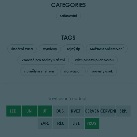
CATEGORIES
Sáňkování
TAGS
lineární trasa
Vyhlídky
Tajný tip
Možnost občerstvení
Vhodné pro rodiny s dětmi
Výstup/sestup lanovkou
s umělým sněhem
na svazích
souvislý úsek
Navrhované období
LED.
ÚN.
ÚT.
DUB.
KVĚT.
ČERVEN
ČERVENEC
SRP.
ZÁŘ.
ŘÍJ.
LIST.
PROS.