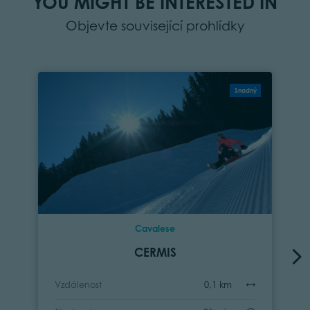
YOU MIGHT BE INTERESTED IN
Objevte související prohlídky
Snadný
Cavalese
CERMIS
Vzdálenost
0,1 km