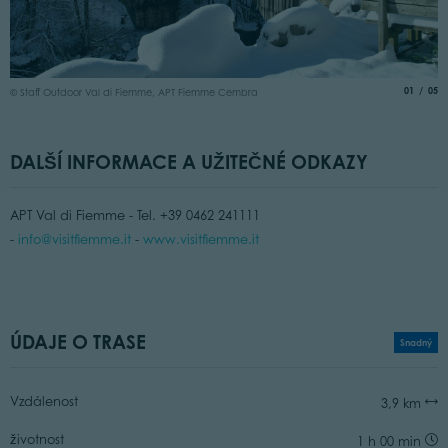
©
aria.slide
of
01
05
© Staff Outdoor Val di Fiemme, APT Fiemme Cembra
DALŠÍ INFORMACE A UŽITEČNÉ ODKAZY
APT Val di Fiemme - Tel. +39 0462 241111
-
info@visitfiemme.it
-
www.visitfiemme.it
ÚDAJE O TRASE
Snadný
Vzdálenost
3,9 km
životnost
1 h 00 min