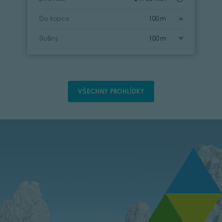
Do kopce
100 m
Slušný
100 m
VŠECHNY PROHLÍDKY