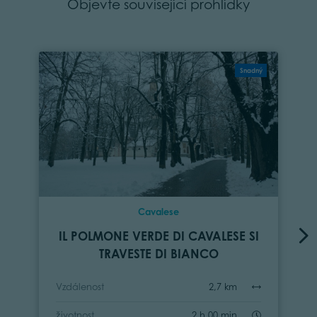
Objevte související prohlídky
Snadný
Cavalese
IL POLMONE VERDE DI CAVALESE SI
TRAVESTE DI BIANCO
Vzdálenost
2,7 km
životnost
2 h 00 min