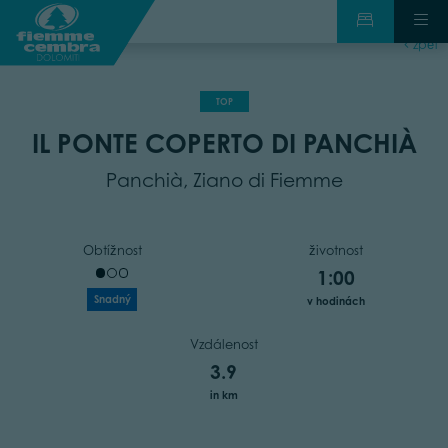
zpět
TOP
IL PONTE COPERTO DI PANCHIÀ
Panchià, Ziano di Fiemme
Obtížnost
životnost
1:00
Snadný
v hodinách
Vzdálenost
3.9
in km