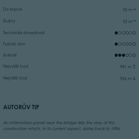
Do kopce
55 m
Slušný
55 m
Technické dovednosti
Fyzický stav
Scénář
Nejvyšší bod
981 m
Nejnižší bod
926 m
AUTORŮV TIP
An information panel near the bridge tells the story of this
construction which, in its current aspect, dates back to 1896.