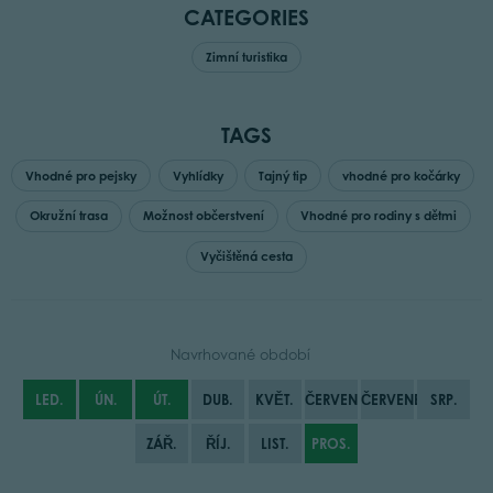
CATEGORIES
Zimní turistika
TAGS
Vhodné pro pejsky
Vyhlídky
Tajný tip
vhodné pro kočárky
Okružní trasa
Možnost občerstvení
Vhodné pro rodiny s dětmi
Vyčištěná cesta
Navrhované období
LED.
ÚN.
ÚT.
DUB.
KVĚT.
ČERVEN
ČERVENEC
SRP.
ZÁŘ.
ŘÍJ.
LIST.
PROS.