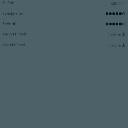
Slušný
620 m
Fyzický stav
Scénář
Nejvyšší bod
2.436 m
Nejnižší bod
2.032 m