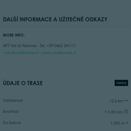
DALŠÍ INFORMACE A UŽITEČNÉ ODKAZY
MORE INFO:
APT Val di Fiemme - Tel. +39 0462 241111
-
info@visitfiemme.it
-
www.visitfiemme.it
ÚDAJE O TRASE
Obtížný
Vzdálenost
12,6 km
životnost
7 h 00 min
Do kopce
1.000 m