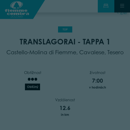
zpět
TOP
TRANSLAGORAI - TAPPA 1
Castello-Molina di Fiemme, Cavalese, Tesero
Obtížnost
životnost
7:00
Obtížný
v hodinách
Vzdálenost
12.6
in km