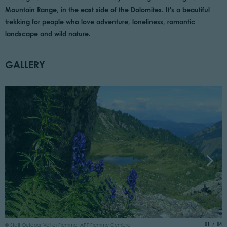
Mountain Range, in the east side of the Dolomites. It's a beautiful
trekking for people who love adventure, loneliness, romantic
landscape and wild nature.
GALLERY
©
aria.slide
of
01
04
© Staff Outdoor Val di Fiemme, APT Fiemme Cembra