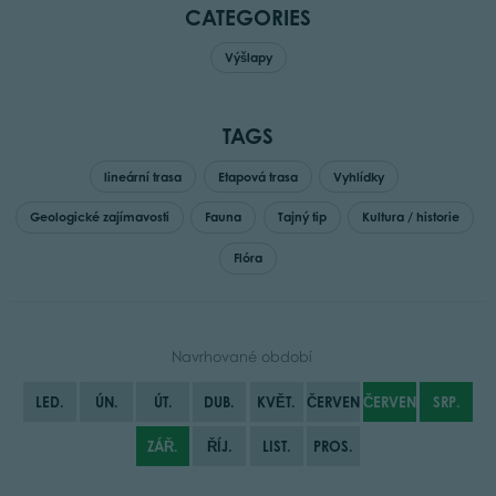
CATEGORIES
Výšlapy
TAGS
lineární trasa
Etapová trasa
Vyhlídky
Geologické zajímavosti
Fauna
Tajný tip
Kultura / historie
Flóra
Navrhované období
LED.
ÚN.
ÚT.
DUB.
KVĚT.
ČERVEN
ČERVENEC
SRP.
ZÁŘ.
ŘÍJ.
LIST.
PROS.