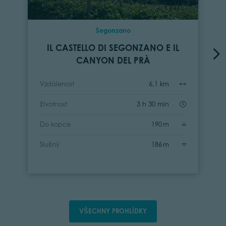
Segonzano
IL CASTELLO DI SEGONZANO E IL
CANYON DEL PRÀ
Vzdálenost
6,1 km
životnost
3 h 30 min
Do kopce
190 m
Slušný
186 m
VŠECHNY PROHLÍDKY