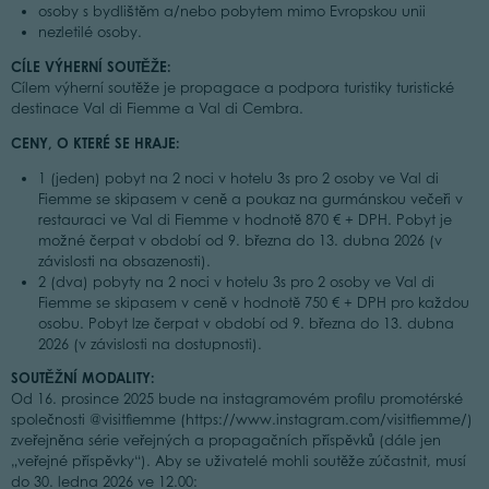
osoby s bydlištěm a/nebo pobytem mimo Evropskou unii
nezletilé osoby.
CÍLE VÝHERNÍ SOUTĚŽE:
Cílem výherní soutěže je propagace a podpora turistiky turistické
destinace Val di Fiemme a Val di Cembra.
CENY, O KTERÉ SE HRAJE:
1 (jeden) pobyt na 2 noci v hotelu 3s pro 2 osoby ve Val di
Fiemme se skipasem v ceně a poukaz na gurmánskou večeři v
restauraci ve Val di Fiemme v hodnotě 870 € + DPH. Pobyt je
možné čerpat v období od 9. března do 13. dubna 2026 (v
závislosti na obsazenosti).
2 (dva) pobyty na 2 noci v hotelu 3s pro 2 osoby ve Val di
Fiemme se skipasem v ceně v hodnotě 750 € + DPH pro každou
osobu. Pobyt lze čerpat v období od 9. března do 13. dubna
2026 (v závislosti na dostupnosti).
SOUTĚŽNÍ MODALITY:
Od 16. prosince 2025 bude na instagramovém profilu promotérské
společnosti @visitfiemme (https://www.instagram.com/visitfiemme/)
zveřejněna série veřejných a propagačních příspěvků (dále jen
„veřejné příspěvky“). Aby se uživatelé mohli soutěže zúčastnit, musí
do 30. ledna 2026 ve 12.00: