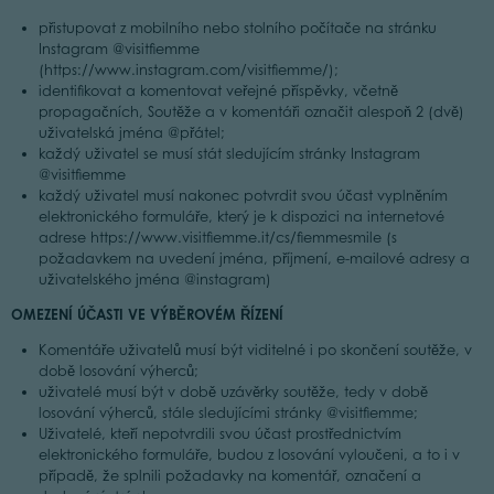
přistupovat z mobilního nebo stolního počítače na stránku
Instagram @visitfiemme
(https://www.instagram.com/visitfiemme/);
identifikovat a komentovat veřejné příspěvky, včetně
propagačních, Soutěže a v komentáři označit alespoň 2 (dvě)
uživatelská jména @přátel;
každý uživatel se musí stát sledujícím stránky Instagram
@visitfiemme
každý uživatel musí nakonec potvrdit svou účast vyplněním
elektronického formuláře, který je k dispozici na internetové
adrese https://www.visitfiemme.it/cs/fiemmesmile (s
požadavkem na uvedení jména, příjmení, e-mailové adresy a
uživatelského jména @instagram)
OMEZENÍ ÚČASTI VE VÝBĚROVÉM ŘÍZENÍ
Komentáře uživatelů musí být viditelné i po skončení soutěže, v
době losování výherců;
uživatelé musí být v době uzávěrky soutěže, tedy v době
losování výherců, stále sledujícími stránky @visitfiemme;
Uživatelé, kteří nepotvrdili svou účast prostřednictvím
elektronického formuláře, budou z losování vyloučeni, a to i v
případě, že splnili požadavky na komentář, označení a