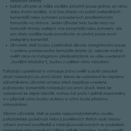
sledování stránky
každý uživatel se může soutěže zúčastnit pouze jednou za celou
dobu trvání soutěže, a to bez ohledu na počet zveřejněných
komentářů nebo potvrzení provedených prostřednictvím
formuláře na stránce. Jeden Uživatel tedy bude moci na
formuláři stránky zveřejnit více komentářů nebo potvrzení, ale
pro účely soutěže bude považován za platný pouze první
zveřejněný komentář.
Uživatelé, kteří budou z jakéhokoli důvodu zaregistrováni pouze
v systému potvrzovacího formuláře stránky (tj. nebude možné
ověřit akce na Instagramu předpokládané ve výše uvedených
„Soutěžnì Modality“), budou z udělení výhry vyloučeni.
Pořádající společnost si vyhrazuje právo ověřit a zrušit jakoukoli
účast následující po první účasti, kterou lze vysledovat ke stejnému
zúčastněnému uživateli a/nebo která nesplňuje uvedené
požadavky; komentáře následující po první účasti, které lze
vysledovat ke stejné identitě, mohou být proto i zpětně zneplatněny
a v případě výhry budou zrušeny a výhra bude předána
náhradníkovi.
Všichni uživatelé, kteří se podle nezpochybnitelného úsudku
pořadatelské společnosti nebo jí pověřených třetích osob stanou
výherci pomocí prostředků a nástrojů považovaných za podezřelé,
podvodné nebo porušující běžný průběh iniciativy, budou rovněž