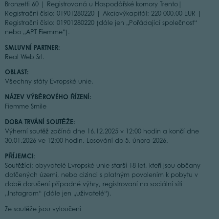
Bronzetti 60 | Registrovaná u Hospodářské komory Trento|
Registrační číslo: 01901280220 | Akciovýkapitál: 220 000,00 EUR |
Registrační číslo: 01901280220 (dále jen „Pořádající společnost“
nebo „APT Fiemme“).
SMLUVNÍ PARTNER:
Real Web Srl.
OBLAST:
Všechny státy Evropské unie.
NÁZEV VÝBĚROVÉHO ŘÍZENÍ:
Fiemme Smile
DOBA TRVÁNÍ SOUTĚŽE:
Výherní soutěž začíná dne 16.12.2025 v 12:00 hodin a končí dne
30.01.2026 ve 12:00 hodin. Losování do 5. února 2026.
PŘÍJEMCI
:
Soutěžící: obyvatelé Evropské unie starší 18 let, kteří jsou občany
dotčených území, nebo cizinci s platným povolením k pobytu v
době doručení případné výhry, registrovaní na sociální síti
„Instagram“ (dále jen „uživatelé“).
Ze soutěže jsou vyloučeni