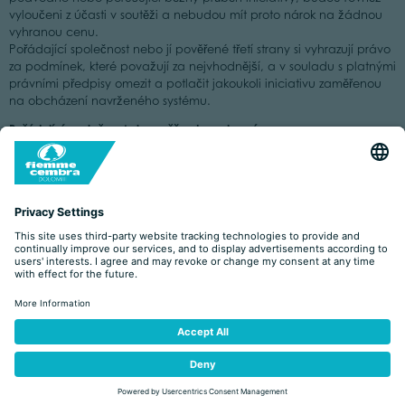
vyloučeni z účasti v soutěži a nebudou mít proto nárok na žádnou
vyhranou cenu.
Pořádající společnost nebo jí pověřené třetí strany si vyhrazují právo
za podmínek, které považují za nejvhodnější, a v souladu s platnými
právními předpisy omezit a potlačit jakoukoli iniciativu zaměřenou
na obcházení navrženého systému.
Pořádající společnost si rovněž vyhrazuje právo
provádět příslušné kontroly, případně zrušit registrace, účasti
nebo výhry, které byly podle nezpochybnitelného úsudku
Pořádající společnosti nebo jí pověřených třetích stran
provedeny v rozporu s ustanoveními Pravidel nebo prostředky,
metodami a/nebo nástroji, které jsou považovány za podezřelé,
podvodné nebo porušující běžný průběh iniciativy, a v
důsledku toho je vyloučit z účasti.
Uživatelé, kteří nedodržují pravidla, případně i zrušení již
dosažených výher;
za podmínek považovaných za nejvhodnější a v souladu s
platnými právními předpisy omezit a potlačit jakoukoli iniciativu,
jejímž cílem je obejít navržený systém.
diskvalifikovat soutěžícího, pokud se chová tak, že obchází
navržený herní systém (mimo jiné včetně hackerství, vytváření
dočasných, fiktivních účtů, vícenásobné účasti atd.).