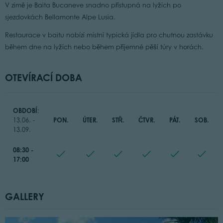
V zimě je Baita Bucaneve snadno přístupná na lyžích po
sjezdovkách Bellamonte Alpe Lusia.
Restaurace v baitu nabízí místní typická jídla pro chutnou zastávku
během dne na lyžích nebo během příjemné pěší túry v horách.
OTEVÍRACÍ DOBA
OBDOBÍ
:
PON.
ÚTER.
STŘ.
ČTVR.
PÁT.
SOB.
13.06. -
13.09.
08:30 -
17:00
GALLERY