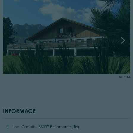
aria.slide_
of
01
02
INFORMACE
Location:
Loc. Castelir - 38037 Bellamonte (TN)