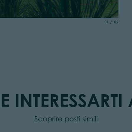
aria.slide_indica
di
01
02
E INTERESSARTI 
Scoprire posti simili