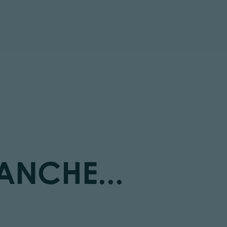
tor.prefix
ANCHE...