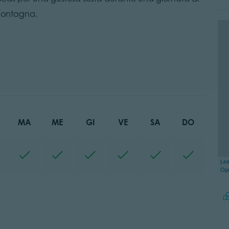
 montagna.
MA
ME
GI
VE
SA
DO
Lea
Op