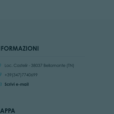
NFORMAZIONI
alità:
Loc. Castelir - 38037 Bellamonte (TN)
Chiama:
+39(347)7740699
Scrivi e-mail
APPA