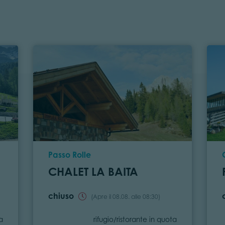
Località
Passo Rolle
CHALET LA BAITA
chiuso
(Apre il 08.08. alle 08:30)
Categoria
ta
rifugio/ristorante in quota