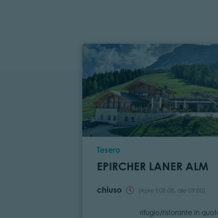
Località
Tesero
EPIRCHER LANER ALM
chiuso
(Apre il 08.08. alle 09:00)
Categoria
rifugio/ristorante in quo