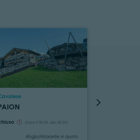
Località
Località
Cavalese
Predazzo
PAION
RIFUGIO T
chiuso
(Apre il 08.08. alle 08:30)
Categoria
Ca
rifugio/ristorante in quota
rif