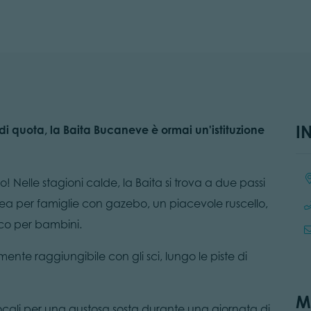
I
 di quota, la Baita Bucaneve è ormai un'istituzione
Loc
! Nelle stagioni calde, la Baita si trova a due passi
area per famiglie con gazebo, un piacevole ruscello,
oco per bambini.
ente raggiungibile con gli sci, lungo le piste di
M
i locali per una gustosa sosta durante una giornata di