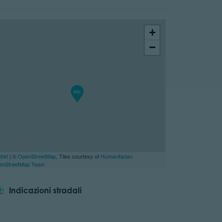
+
−
flet
| ©
OpenStreetMap
, Tiles courtesy of
Humanitarian
enStreetMap Team
Indicazioni stradali