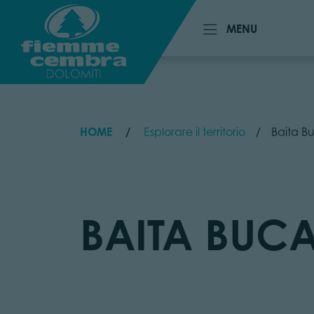
MENU
MENU
HOME
Esplorare il territorio
Baita B
BAITA BUC