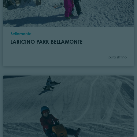
Località
Bellamonte
LARICINO PARK BELLAMONTE
Categoria
pista slittino