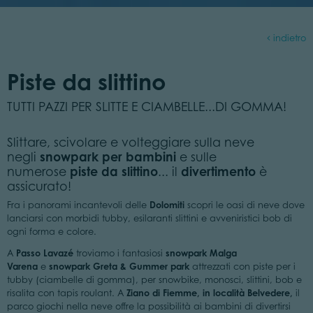
indietro
Piste da slittino
TUTTI PAZZI PER SLITTE E CIAMBELLE...DI GOMMA!
Slittare, scivolare e volteggiare sulla neve
negli
snowpark per bambini
e sulle
numerose
piste da slittino
... il
divertimento
è
assicurato!
Dolomiti
Fra i panorami incantevoli delle
scopri le oasi di neve dove
lanciarsi con morbidi tubby, esilaranti slittini e avveniristici bob di
ogni forma e colore.
Passo Lavazé
snowpark Malga
A
troviamo i fantasiosi
Varena
snowpark Greta & Gummer park
e
attrezzati con piste per i
tubby (ciambelle di gomma), per snowbike, monosci, slittini, bob e
Ziano di Fiemme, in località Belvedere,
risalita con tapis roulant. A
il
parco giochi nella neve offre la possibilità ai bambini di divertirsi