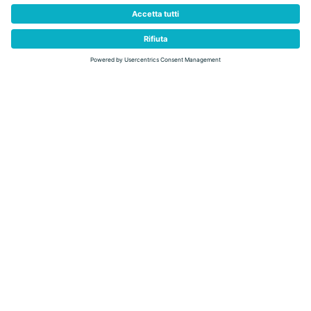
indietro
Itinerari e percorsi con le
ciaspole
UN SILENZIO BIANCO ACCOMPAGNA I TUOI PASSI
Camminare
con le racchette da neve
nei boschi
innevati
, su bianche distese ondulate,
immersi nel
silenzio della natura
è un'attività che arricchisce il
cuore e l'anima.
assaporare
La lentezza invita ad
con attenzione l’ambiente
occhi
circostante: gli
scoprono impronte di animali, semi di alberi,