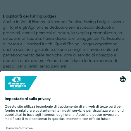
L’ospitalità dei Fishing Lodges
Anche in Val di Fiemme si trovano i Trentino Fishing Lodges ovvero
gli Hotel e gli Agritur che dedicano servizi speciali dedicati ai
pescatori, come i permessi di pesca, la sveglia personalizzata, la
colazione anticipata, l’area deposito e lavaggio per l’attrezzatura
di pesca e il packed lunch. Questi Fishing Lodges organizzano
anche escursioni guidate e offrono consigli sull’avviamento o il
perfezionamento delle tecniche, oltre al servizio di noleggio e
acquisto e attrezzature. Prenota con fiducia la tua vacanza di
pesca, per divertirti senza pensieri!
Scopri i Fishing Lodges