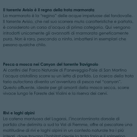
Il torrente Avisio è il regno della trota marmorata
La marmorata è la “regina” delle acque impetuose del fondovalle.
Il torrente Avisio, che nel suo scorrere muta caratteristiche e portata,
è considerato un corso d’acqua di prima categoria. Qui vengono
introdotti unicamente gli avannotti di marmorata geneticamente
pura. Non è raro, pescando a ninfa, imbattersi in esemplari che
pesano qualche chilo.
Pesca a mosca nei Canyon del torrente Travignolo
Ai confini del Parco Naturale di Paneveggio-Pale di San Martino
l’acqua cristallina scorre su un letto di porfido. La ricerca della trota
fario autoctona diventa un’avventura di pesca nel “canyon”.
Questo affluente, ideale per gli amanti della mosca secca, scorre
vivace lungo le Foreste dei Violini e la riserva dei cervi.
Rivi e laghi alpini
La catena montuosa del Lagorai, l’incontaminata dorsale di
porfido che delimita a sud la Val di Fiemme, offre al pescatore una
moltitudine di rivi e laghi alpini in un contesto naturale tra i più
integri, dove trovano l’habitat ideale la trota fario e il salmerino