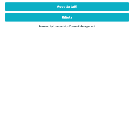
ALTRE ATTIVITÀ
Rafting
Altri sport indoor e outdoor
A cavallo
Raccolta funghi
Pesca
Tennis e padel