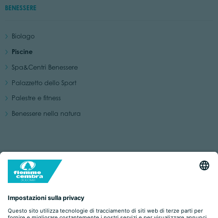
BENESSERE
Biolago
Piscine
Spa&Centri Benessere
Palazzetto dello Sport
Palestre e fitness
Benessere nella natura
SCOPRI LE PISCINE