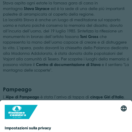
Stava ospita ogni estate la famosa gara di corsa in
Stava Skyrace
montagna
ed è la sede di una delle più importanti
palestre di arrampicata al coperto della regione.
La località Stava è anche un luogo di meditazione sul rapporto
uomo e natura poiché conserva la memoria del disastro, dovuto
all’incuria dell’uomo, del 19 luglio 1985. Sintetizza la riflessione un
Toni Gross
monumento in bronzo dell’artista fassano
che
rappresenta la mano dell’uomo capace di creare e di distruggere
la vita. L’opera, posta davanti la chiesetta della Palanca dedicata
alla Madonna Addolorata, è stata donata dalle popolazioni del
Vajont alla comunità di Tesero. Per scoprire i luoghi della memoria si
Centro di documentazione di Stava
possono visitare il
e il sentiero "La
montagna delle scoperte".
Pampeago
Alpe di Pampeago
cinque Giri d'Italia
L'
è stata l’arrivo di tappa di
.
Meta ideale per le due ruote, è l’unico passo dolomitico asfaltato e
chiuso al traffico.
cime dolomitiche del Latemar
Le seggiovie accompagno fra le
,
Patrimonio Naturale dell’Umanità”
dichiarate dall’Unesco “
. Merita
RespirArt, il parco d’arte più alto al mondo
una visita
, dove sono
organizzati concerti all’aperto nel Teatro del Latemar ed escursioni