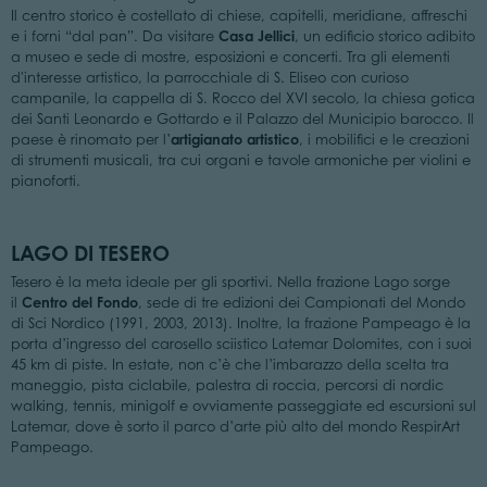
Il centro storico è costellato di chiese, capitelli, meridiane, affreschi
Casa Jellici
e i forni “dal pan”. Da visitare
, un edificio storico adibito
a museo e sede di mostre, esposizioni e concerti. Tra gli elementi
d'interesse artistico, la parrocchiale di S. Eliseo con curioso
campanile, la cappella di S. Rocco del XVI secolo, la chiesa gotica
dei Santi Leonardo e Gottardo e il Palazzo del Municipio barocco. Il
artigianato artistico
paese è rinomato per l’
, i mobilifici e le creazioni
di strumenti musicali, tra cui organi e tavole armoniche per violini e
pianoforti.
LAGO DI TESERO
Tesero è la meta ideale per gli sportivi. Nella frazione Lago sorge
Centro del Fondo
il
, sede di tre edizioni dei Campionati del Mondo
di Sci Nordico (1991, 2003, 2013). Inoltre, la frazione Pampeago è la
porta d’ingresso del carosello sciistico Latemar Dolomites, con i suoi
45 km di piste. In estate, non c’è che l’imbarazzo della scelta tra
maneggio, pista ciclabile, palestra di roccia, percorsi di nordic
walking, tennis, minigolf e ovviamente passeggiate ed escursioni sul
Latemar, dove è sorto il parco d’arte più alto del mondo RespirArt
Pampeago.