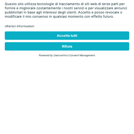
di land art. Altre passeggiate conducono al parco tematico
Latemarium di Obereggen
o a Malga Pampeago, nota per le sue
“lezioni” di mungitura delle mucche e di preparazione del burro.
L’Alpe si trova in una posizione favorevole che permette di sciare
fino ad aprile inoltrato. Da Pampeago si accede al carosello
Latemar Dolomites
sciistico della ski area
con 45 km di piste e un
parco per lo snowboard.
Tesero
Pampeago si raggiunge da
con 15 minuti di auto o skibus. Si
parcheggia alla partenza delle seggiovie Latemar e Agnello in una
conca tranquilla circondata da conifere, con due alberghi, poche
case, tre noleggi sci, un negozio di abbigliamento sportivo, tre bar
e una scuola di sci.
SCOPRI LA VAL DI FIEMME
Capriana
Castello-Molina di Fiemme
Cavalese
Panchià