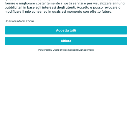
Stato
aperto
Running
Corri dove si allena tutti i giorni Alessandro Degasperi, uno dei
triatleti italiani più conosciuti al mondo e vincitore di 2 Ironman a
Lanzarote. Da Predazzo percorsi brevi e pianeggianti, ma anche
itinerari lunghi e collinari permettono un allenamento vario e mai
monotono. Lo sforzo fisico sarà sempre premiato dalla natura
rigogliosa e dai magnifici panorami della valle.