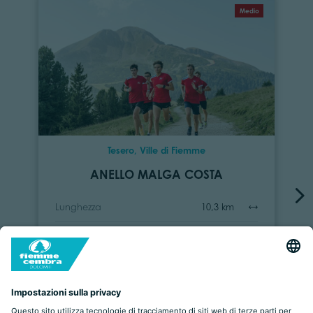
Medio
Tesero, Ville di Fiemme
ANELLO MALGA COSTA
Lunghezza
10,3 km
Durata
2 h 52 min
Salita
235 m
Discesa
235 m