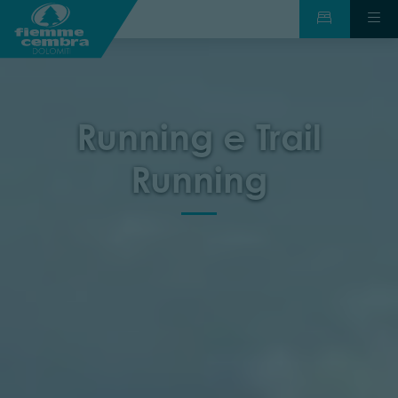
Running e Trail
Running