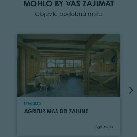
MOHLO BY VÁS ZAJÍMAT
Objevte podobná místa
Location
Predazzo
AGRITUR MAS DEI ZALUNE
Category
Agriturismo