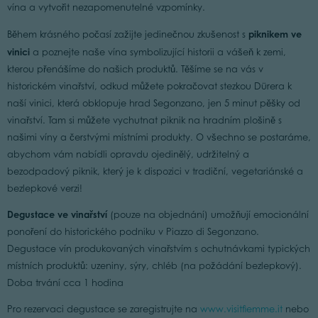
vína a vytvořit nezapomenutelné vzpomínky.
piknikem ve
Během krásného počasí zažijte jedinečnou zkušenost s
vinici
a poznejte naše vína symbolizující historii a vášeň k zemi,
kterou přenášíme do našich produktů. Těšíme se na vás v
historickém vinařství, odkud můžete pokračovat stezkou Dürera k
naší vinici, která obklopuje hrad Segonzano, jen 5 minut pěšky od
vinařství. Tam si můžete vychutnat piknik na hradním plošině s
našimi víny a čerstvými místními produkty. O všechno se postaráme,
abychom vám nabídli opravdu ojedinělý, udržitelný a
bezodpadový piknik, který je k dispozici v tradiční, vegetariánské a
bezlepkové verzi!
Degustace ve vinařství
(pouze na objednání) umožňují emocionální
ponoření do historického podniku v Piazzo di Segonzano.
Degustace vín produkovaných vinařstvím s ochutnávkami typických
místních produktů: uzeniny, sýry, chléb (na požádání bezlepkový).
Doba trvání cca 1 hodina
Pro rezervaci degustace se zaregistrujte na
www.visitfiemme.it
nebo