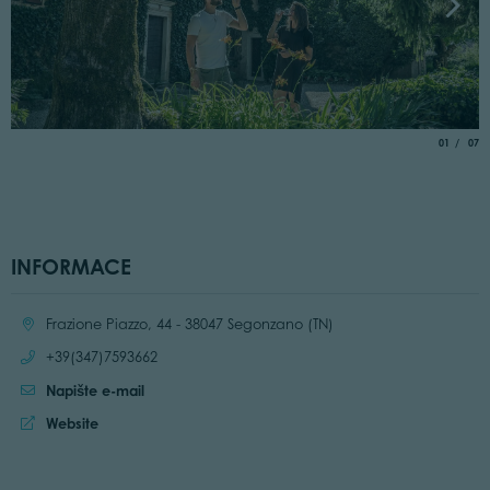
aria.slide_
of
01
07
INFORMACE
Location:
Frazione Piazzo, 44 - 38047 Segonzano (TN)
Call:
+39(347)7593662
Napište e-mail
Website:
Website