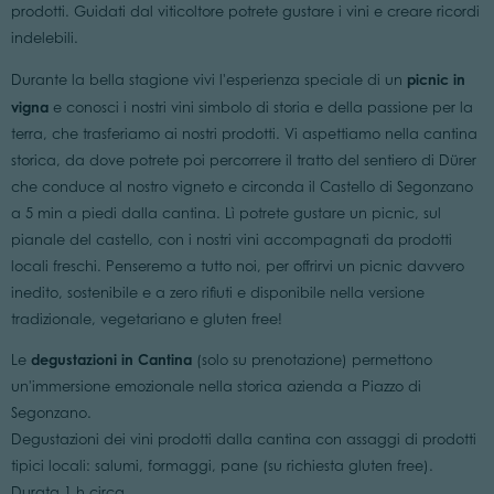
prodotti. Guidati dal viticoltore potrete gustare i vini e creare ricordi
indelebili.
picnic in
Durante la bella stagione vivi l'esperienza speciale di un
vigna
e conosci i nostri vini simbolo di storia e della passione per la
terra, che trasferiamo ai nostri prodotti. Vi aspettiamo nella cantina
storica, da dove potrete poi percorrere il tratto del sentiero di Dürer
che conduce al nostro vigneto e circonda il Castello di Segonzano
a 5 min a piedi dalla cantina. Lì potrete gustare un picnic, sul
pianale del castello, con i nostri vini accompagnati da prodotti
locali freschi. Penseremo a tutto noi, per offrirvi un picnic davvero
inedito, sostenibile e a zero rifiuti e disponibile nella versione
tradizionale, vegetariano e gluten free!
degustazioni in Cantina
Le
(solo su prenotazione) permettono
un'immersione emozionale nella storica azienda a Piazzo di
Segonzano.
Degustazioni dei vini prodotti dalla cantina con assaggi di prodotti
tipici locali: salumi, formaggi, pane (su richiesta gluten free).
Durata 1 h circa