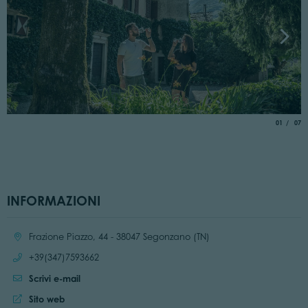
aria.slide_
di
01
07
INFORMAZIONI
Località:
Frazione Piazzo, 44 - 38047 Segonzano (TN)
Chiama:
+39(347)7593662
Scrivi e-mail
Sito web:
Sito web