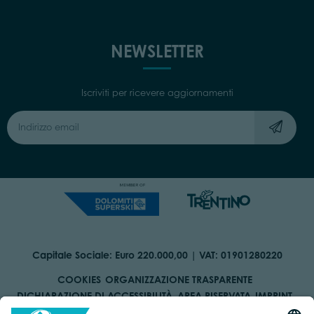
NEWSLETTER
Iscriviti per ricevere aggiornamenti
Capitale Sociale: Euro 220.000,00 | VAT: 01901280220
COOKIES
ORGANIZZAZIONE TRASPARENTE
DICHIARAZIONE DI ACCESSIBILITÀ
AREA RISERVATA
IMPRINT
PRIVACY