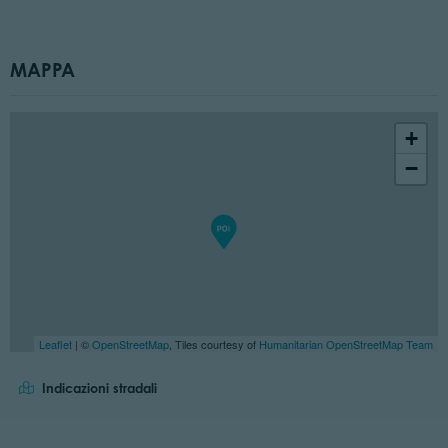
MAPPA
+
−
Leaflet
| ©
OpenStreetMap
, Tiles courtesy of
Humanitarian OpenStreetMap Team
Indicazioni stradali