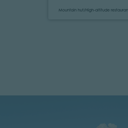
Category
Mountain hut/High-altitude restauran