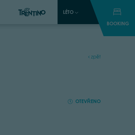
LÉTO
LÉTO
BOOKING
BOOKING
zpět
OTEVŘENO