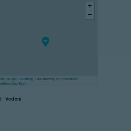
+
−
flet
| ©
OpenStreetMap
, Tiles courtesy of
Humanitarian
enStreetMap Team
Vedení