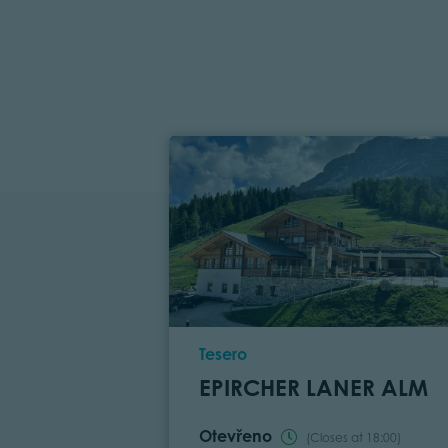
Location
Tesero
EPIRCHER LANER ALM
Otevřeno
(Closes at 18:00)