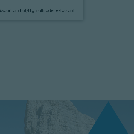
Category
Category
Mountain hut/High-altitude restaurant
Mountain hut/Hi