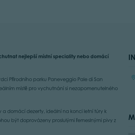
I
chutnat nejlepší místní speciality nebo domácí
Lo
rdci Přírodního parku Paneveggio Pale di San
ideálním místě pro vychutnání si nezapomenutelného
 a domácí dezerty, ideální na konci letní túry k
M
ou být doprovázeny proslulými řemeslnými pivy z