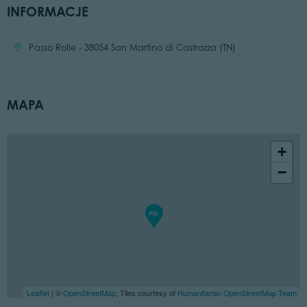
INFORMACJE
Location:
Passo Rolle - 38054 San Martino di Castrozza (TN)
MAPA
+
−
Leaflet
| ©
OpenStreetMap
, Tiles courtesy of
Humanitarian OpenStreetMap Team