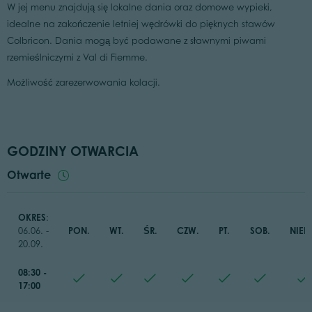
W jej menu znajdują się lokalne dania oraz domowe wypieki,
idealne na zakończenie letniej wędrówki do pięknych stawów
Colbricon. Dania mogą być podawane z sławnymi piwami
rzemieślniczymi z Val di Fiemme.
Możliwość zarezerwowania kolacji.
GODZINY OTWARCIA
Otwarte
OKRES
:
PON.
WT.
ŚR.
CZW.
PT.
SOB.
NIED
06.06. -
20.09.
08:30 -
17:00