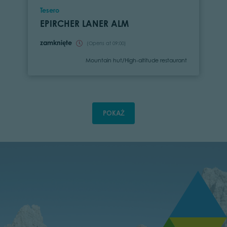
Location
Tesero
EPIRCHER LANER ALM
zamknięte
(Opens at 09:00)
Category
Mountain hut/High-altitude restaurant
POKAŻ