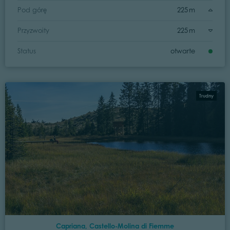
Pod górę
225 m
Przyzwoity
225 m
Status
otwarte
Trudny
Capriana, Castello-Molina di Fiemme