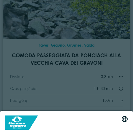
Faver, Grauno, Grumes, Valda
COMODA PASSEGGIATA DA PONCIACH ALLA
VECCHIA CAVA DEI GRAVONI
Dystans
3,3 km
Czas przejścia
1 h 30 min
Pod górę
150 m
Przyzwoity
73 m
Status
otwarte