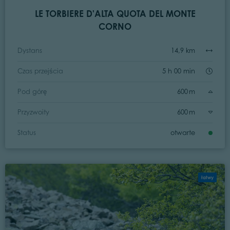
LE TORBIERE D'ALTA QUOTA DEL MONTE
CORNO
Dystans
14,9 km
Czas przejścia
5 h 00 min
Pod górę
600 m
Przyzwoity
600 m
Status
otwarte
łatwy