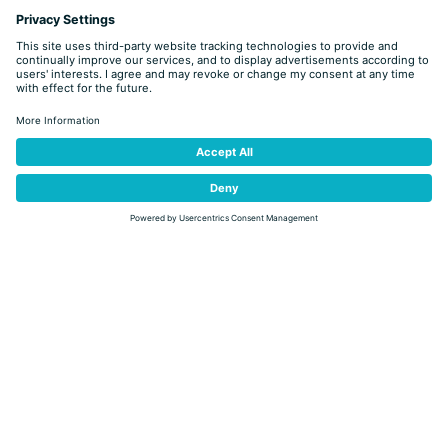
łatwy
Predazzo
FRAINA BELLAMONTE
Dystans
2,0 km
Czas przejścia
05 min