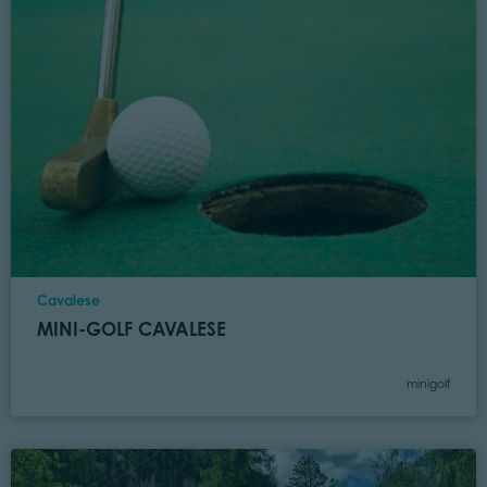
Location
Cavalese
MINI-GOLF CAVALESE
Category
minigolf