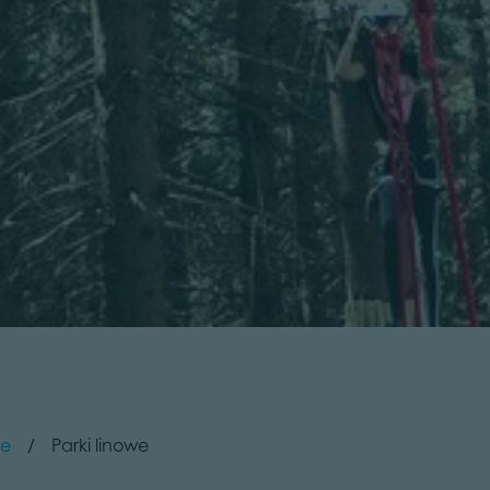
we
Parki linowe