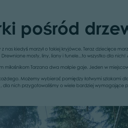
rki pośród drze
z nas kiedyś marzył o takiej kryjówce. Teraz dziecięce mar
ewniane mosty, liny, liany i tunele...to wszystko dla nich
m miłośnikom Tarzana dwa małpie gaje. Jeden w miejsco
ażdego. Możemy wybierać pomiędzy łatwymi szlakami dla n
 , dla nich przygotowaliśmy o wiele bardziej wymagające p