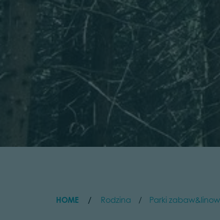
HOME
Rodzina
Parki zabaw&lino