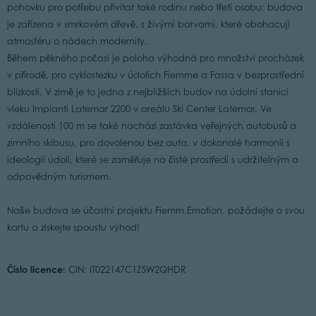
pohovku pro potřebu přivítat také rodinu nebo třetí osobu; budova
je zařízena v smrkovém dřevě, s živými barvami, které obohacují
atmosféru o nádech modernity.
Během pěkného počasí je poloha výhodná pro množství procházek
v přírodě, pro cyklostezku v údolích Fiemme a Fassa v bezprostřední
blízkosti. V zimě je to jedna z nejbližších budov na údolní stanici
vleku Impianti Latemar 2200 v areálu Ski Center Latemar. Ve
vzdálenosti 100 m se také nachází zastávka veřejných autobusů a
zimního skibusu, pro dovolenou bez auta, v dokonalé harmonii s
ideologií údolí, které se zaměřuje na čisté prostředí s udržitelným a
odpovědným turismem.
Naše budova se účastní projektu Fiemm.Emotion, požádejte o svou
kartu a získejte spoustu výhod!
Číslo licence:
CIN: IT022147C1Z5W2QHDR