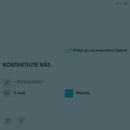
aria.slide_
of
01
23
Přidat do vícenásobné žádosti
KONTAKTUJTE NÁS
+39(0462)502867
E-mail
Website