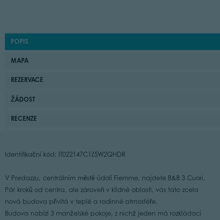
POPIS
MAPA
REZERVACE
ŽÁDOST
RECENZE
Identifikační kód: IT022147C1Z5W2QHDR
V Predazzu, centrálním městě údolí Fiemme, najdete B&B 3 Cuori.
Pár kroků od centra, ale zároveň v klidné oblasti, vás tato zcela
nová budova přivítá v teplé a rodinné atmosféře.
Budova nabízí 3 manželské pokoje, z nichž jeden má rozkládací