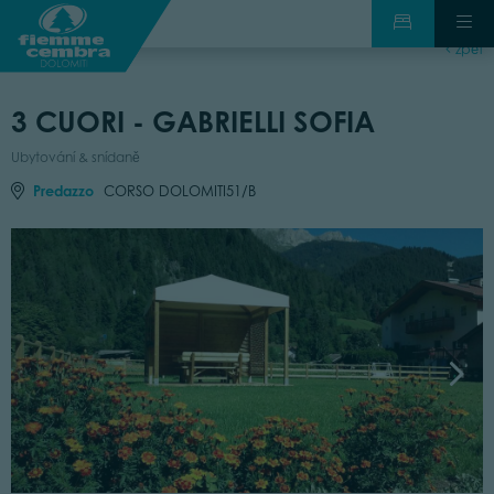
zpět
3 CUORI - GABRIELLI SOFIA
Ubytování & snídaně
Predazzo
CORSO DOLOMITI51/B