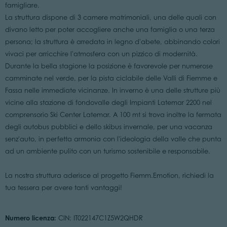
famigliare.
La struttura dispone di 3 camere matrimoniali, una delle quali con
divano letto per poter accogliere anche una famiglia o una terza
persona; la struttura è arredata in legno d'abete, abbinando colori
vivaci per arricchire l'atmosfera con un pizzico di modernità.
Durante la bella stagione la posizione è favorevole per numerose
camminate nel verde, per la pista ciclabile delle Valli di Fiemme e
Fassa nelle immediate vicinanze. In inverno è una delle strutture più
vicine alla stazione di fondovalle degli Impianti Latemar 2200 nel
comprensorio Ski Center Latemar. A 100 mt si trova inoltre la fermata
degli autobus pubblici e dello skibus invernale, per una vacanza
senz'auto, in perfetta armonia con l'ideologia della valle che punta
ad un ambiente pulito con un turismo sostenibile e responsabile.
La nostra struttura aderisce al progetto Fiemm.Emotion, richiedi la
tua tessera per avere tanti vantaggi!
Numero licenza:
CIN: IT022147C1Z5W2QHDR