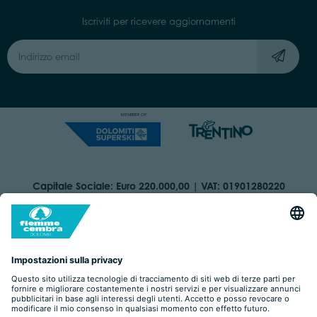
Iscriviti per ricevere aggiornamenti
Capitale Sociale: Euro 220.000,00 | VAT: 01901280220
COOKIES
ORGANIZZAZIONE TRASPARENTE
DICHIARAZIONE DI ACCESSIBILITÀ
AREA RISERVATA
IMPRINT
PRIVACY
BY