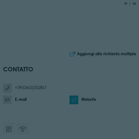
aria.slide_
di
01
23
Aggiungi alla richiesta multipla
CONTATTO
+39(0462)502867
E-mail
Website