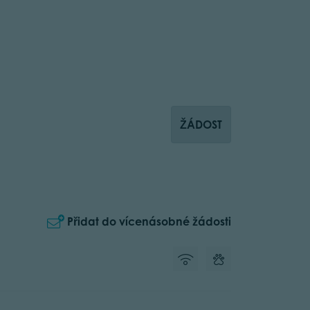
ŽÁDOST
Přidat do vícenásobné žádosti