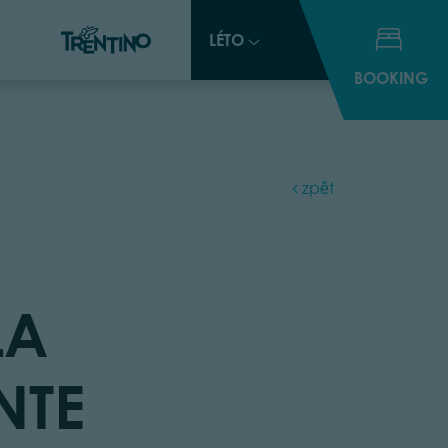
LÉTO
LÉTO
BOOKING
BOOKING
zpět
LA
NTE