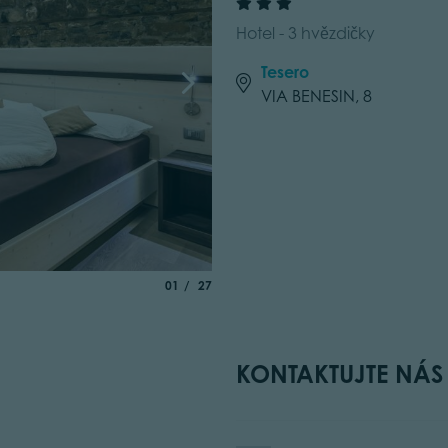
Hotel - 3 hvězdičky
Tesero
VIA BENESIN, 8
aria.slide_indicator.prefix
of
01
27
KONTAKTUJTE NÁS