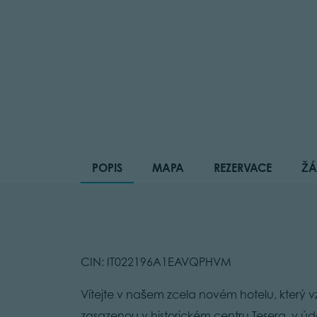
POPIS
MAPA
REZERVACE
ŽÁ
CIN: IT022196A1EAVQPHVM
Vítejte v našem zcela novém hotelu, který v
zasazenou v historickém centru Tesera, v údol