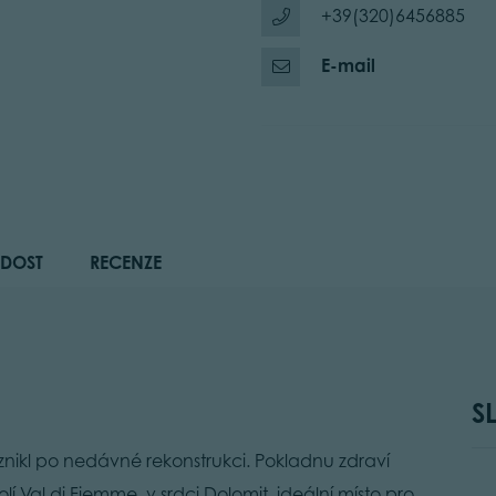
+39(320)6456885
E-mail
DOST
RECENZE
S
znikl po nedávné rekonstrukci. Pokladnu zdraví
í Val di Fiemme, v srdci Dolomit, ideální místo pro