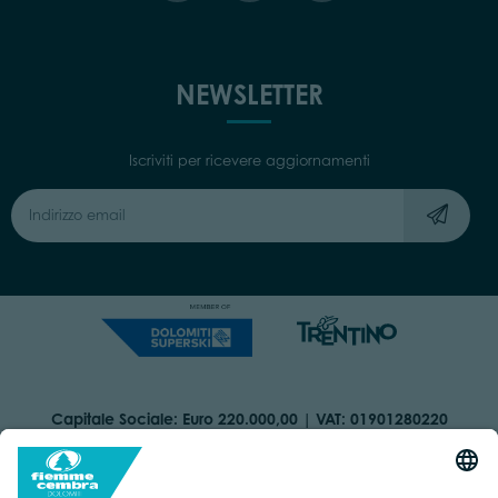
NEWSLETTER
Iscriviti per ricevere aggiornamenti
Capitale Sociale: Euro 220.000,00 | VAT: 01901280220
COOKIES
ORGANIZZAZIONE TRASPARENTE
DICHIARAZIONE DI ACCESSIBILITÀ
AREA RISERVATA
IMPRINT