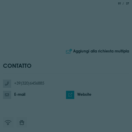
aria.slide_
di
01
27
Aggiungi alla richiesta multipla
CONTATTO
+39(320)6456885
E-mail
Website