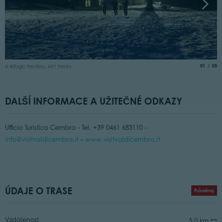
© 
aria.slide
of
01
05
© Rifugio Trentino, APT Trento
DALŠÍ INFORMACE A UŽITEČNÉ ODKAZY
Ufficio Turistico Cembra - Tel. +39 0461 683110 -
info@visitvaldicembra.it
–
www.visitvaldicembra.it
ÚDAJE O TRASE
Průměrný
Vzdálenost
5,0 km