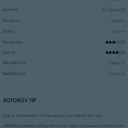
životnost
2 h 10 min
Do kopce
314 m
Slušný
314 m
Fyzický stav
Scénář
Nejvyšší bod
1.360 m
Nejnižší bod
1.113 m
AUTORŮV TIP
Stop in the meadow of the refuge and admire the stars.
ATTENTION: Before starting the route, check the snow conditions with