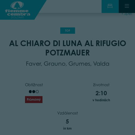
zpět
TOP
AL CHIARO DI LUNA AL RIFUGIO
POTZMAUER
Faver, Grauno, Grumes, Valda
Obtížnost
životnost
2:10
Průměrný
v hodinách
Vzdálenost
5
in km