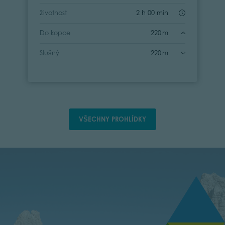
životnost
2 h 00 min
Do kopce
220 m
Slušný
220 m
VŠECHNY PROHLÍDKY