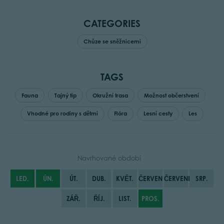
CATEGORIES
Chůze se sněžnicemi
TAGS
Fauna
Tajný tip
Okružní trasa
Možnost občerstvení
Vhodné pro rodiny s dětmi
Flóra
Lesní cesty
Les
Navrhované období
LED.
ÚN.
ÚT.
DUB.
KVĚT.
ČERVEN
ČERVENEC
SRP.
ZÁŘ.
ŘÍJ.
LIST.
PROS.