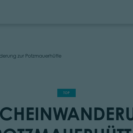
erung zur Potzmauerhütte
TOP
CHEINWANDERU