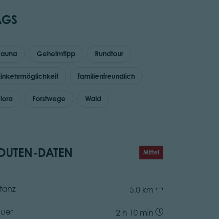
AGS
Fauna
Geheimtipp
Rundtour
Einkehrmöglichkeit
familienfreundlich
Flora
Forstwege
Wald
OUTEN-DATEN
Mittel
stanz
5,0 km
uer
2 h 10 min