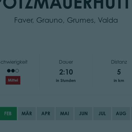
POTZMAUERHÜTT
Faver, Grauno, Grumes, Valda
Schwierigkeit
Dauer
Distanz
2:10
5
Mittel
in Stunden
in km
FEB
MÄR
APR
MAI
JUN
JUL
AUG