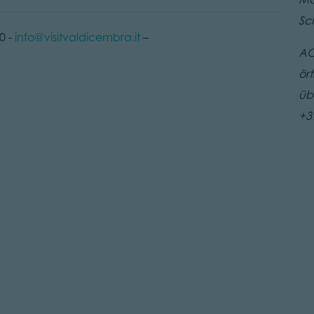
Sc
0 -
info@visitvaldicembra.it
–
AC
ör
üb
+3