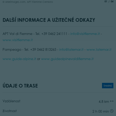
aria.slide
of
01
04
© orlerimages.com, APT Fiemme Cembra
DALŠÍ INFORMACE A UŽITEČNÉ ODKAZY
APT Val di Fiemme - Tel. +39 0462 241111 -
info@visitfiemme.it
-
www.visitfiemme.it
Pampeago - Tel. +39 0462 813265 -
info@latemar.it
-
www.latemar.it
www.guide-alpine.it
or
www.guidealpinevaldifiemme.it
ÚDAJE O TRASE
Snadný
Vzdálenost
4,8 km
životnost
2 h 00 min