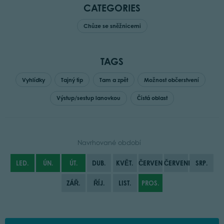
CATEGORIES
Chůze se sněžnicemi
TAGS
Vyhlídky
Tajný tip
Tam a zpět
Možnost občerstvení
Výstup/sestup lanovkou
Čistá oblast
Navrhované období
LED.
ÚN.
ÚT.
DUB.
KVĚT.
ČERVEN
ČERVENEC
SRP.
ZÁŘ.
ŘÍJ.
LIST.
PROS.