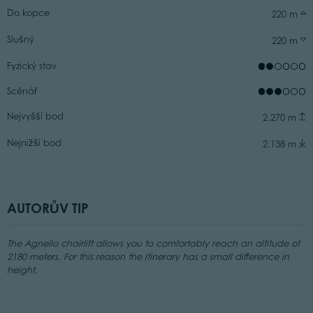
Do kopce
220 m
Slušný
220 m
Fyzický stav
Scénář
Nejvyšší bod
2.270 m
Nejnižší bod
2.138 m
AUTORŮV TIP
The Agnello chairlift allows you to comfortably reach an altitude of
2180 meters. For this reason the itinerary has a small difference in
height.