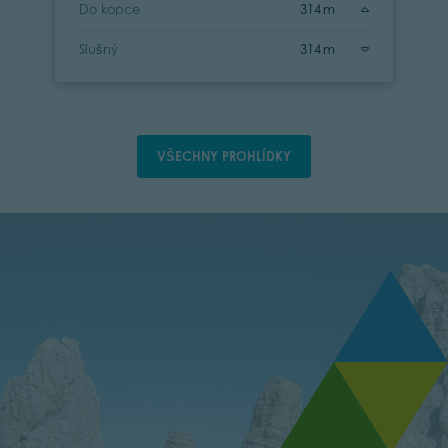
Do kopce
314 m
Slušný
314 m
VŠECHNY PROHLÍDKY