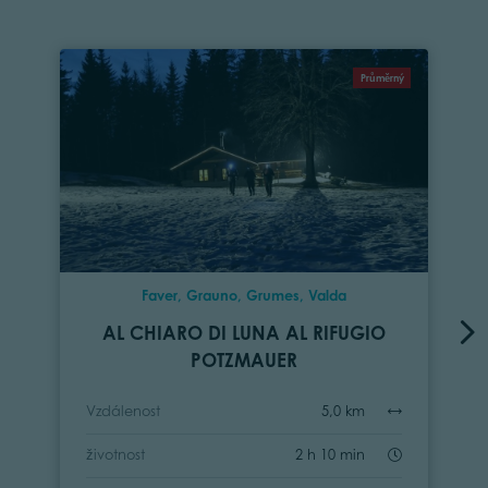
Průměrný
Faver, Grauno, Grumes, Valda
AL CHIARO DI LUNA AL RIFUGIO
POTZMAUER
Vzdálenost
5,0 km
životnost
2 h 10 min