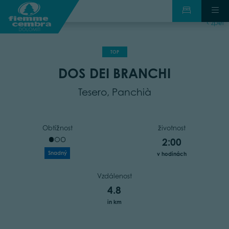
zpět
TOP
DOS DEI BRANCHI
Tesero, Panchià
Obtížnost
životnost
2:00
Snadný
v hodinách
Vzdálenost
4.8
in km