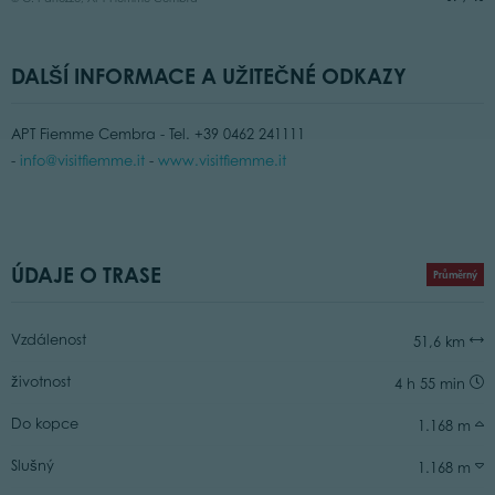
DALŠÍ INFORMACE A UŽITEČNÉ ODKAZY
APT Fiemme Cembra - Tel. +39 0462 241111
-
info@visitfiemme.it
-
www.visitfiemme.it
ÚDAJE O TRASE
Průměrný
Vzdálenost
51,6 km
životnost
4 h 55 min
Do kopce
1.168 m
Slušný
1.168 m