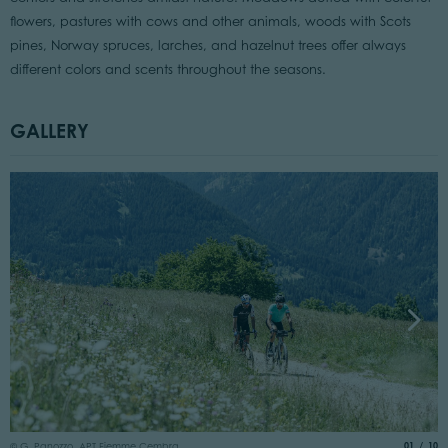
flowers, pastures with cows and other animals, woods with Scots
pines, Norway spruces, larches, and hazelnut trees offer always
different colors and scents throughout the seasons.
GALLERY
©
aria.slide
of
01
10
© G. Panozzo, APT Fiemme Cembra