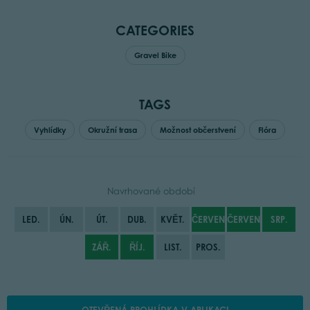
CATEGORIES
Gravel Bike
TAGS
Vyhlídky
Okružní trasa
Možnost občerstvení
Flóra
Navrhované období
LED.
ÚN.
ÚT.
DUB.
KVĚT.
ČERVEN
ČERVENEC
SRP.
ZÁŘ.
ŘÍJ.
LIST.
PROS.