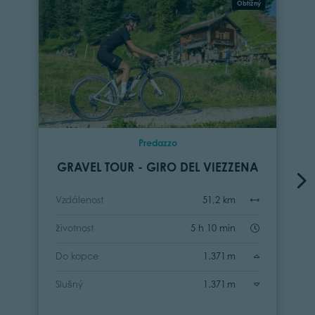
Obtížný
Predazzo
GRAVEL TOUR - GIRO DEL VIEZZENA
Vzdálenost
51,2 km
životnost
5 h 10 min
Do kopce
1.371 m
Slušný
1.371 m