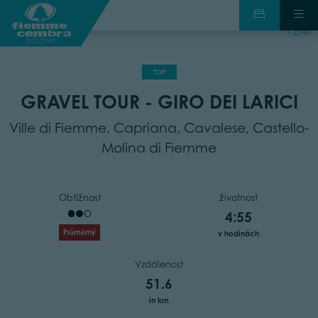
zpět
TOP
GRAVEL TOUR - GIRO DEI LARICI
Ville di Fiemme, Capriana, Cavalese, Castello-
Molina di Fiemme
Obtížnost
životnost
4:55
Průměrný
v hodinách
Vzdálenost
51.6
in km