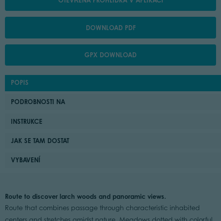
OTEVŘENÁ PROHLÍDKA V APLIKACI
DOWNLOAD PDF
GPX DOWNLOAD
POPIS
PODROBNOSTI NA
INSTRUKCE
JAK SE TAM DOSTAT
VYBAVENÍ
Route to discover larch woods and panoramic views.
Route that combines passage through characteristic inhabited
centers and stretches amidst nature. Meadows dotted with colorful