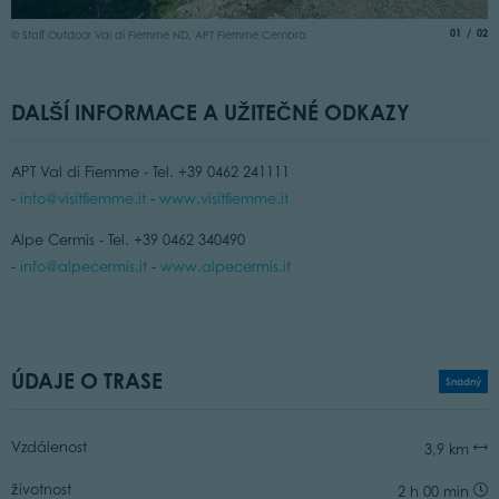
©
aria.slide
of
01
02
© Staff Outdoor Val di Fiemme ND, APT Fiemme Cembra
DALŠÍ INFORMACE A UŽITEČNÉ ODKAZY
APT Val di Fiemme - Tel. +39 0462 241111
-
info@visitfiemme.it
-
www.visitfiemme.it
Alpe Cermis - Tel. +39 0462 340490
-
info@alpecermis.it
-
www.alpecermis.it
ÚDAJE O TRASE
Snadný
Vzdálenost
3,9 km
životnost
2 h 00 min