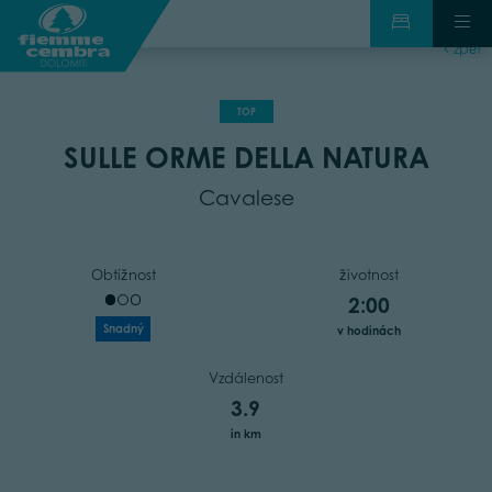
zpět
TOP
SULLE ORME DELLA NATURA
Cavalese
Obtížnost
životnost
2:00
Snadný
v hodinách
Vzdálenost
3.9
in km