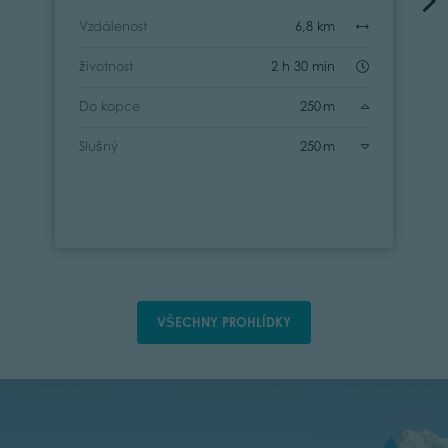
Vzdálenost
6,8 km
životnost
2 h 30 min
Do kopce
250 m
Slušný
250 m
VŠECHNY PROHLÍDKY