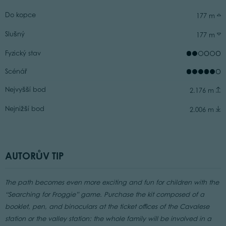
Do kopce
177 m
Slušný
177 m
Fyzický stav
Scénář
Nejvyšší bod
2.176 m
Nejnižší bod
2.006 m
AUTORŮV TIP
The path becomes even more exciting and fun for children with the
“Searching for Froggie” game. Purchase the kit composed of a
booklet, pen, and binoculars at the ticket offices of the Cavalese
station or the valley station: the whole family will be involved in a