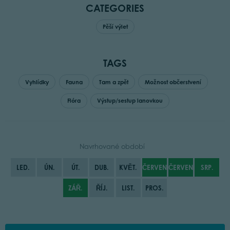
CATEGORIES
Pěší výlet
TAGS
Vyhlídky
Fauna
Tam a zpět
Možnost občerstvení
Flóra
Výstup/sestup lanovkou
Navrhované období
LED.
ÚN.
ÚT.
DUB.
KVĚT.
ČERVEN
ČERVENEC
SRP.
ZÁŘ.
ŘÍJ.
LIST.
PROS.