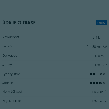
ÚDAJE O TRASE
Snadný
Vzdálenost
3,4 km
životnost
1 h 30 min
Do kopce
160 m
Slušný
160 m
Fyzický stav
Scénář
Nejvyšší bod
1.537 m
Nejnižší bod
1.378 m