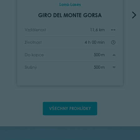
Lona-Lases
GIRO DEL MONTE GORSA
Vzdálenost
11,6 km
životnost
4 h 00 min
Do kopce
500 m
Slušný
500 m
VŠECHNY PROHLÍDKY