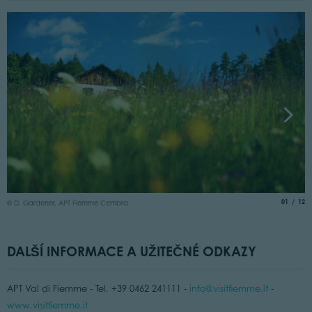
©
aria.slide
of
01
12
© D. Gardener, APT Fiemme Cembra
DALŠÍ INFORMACE A UŽITEČNÉ ODKAZY
APT Val di Fiemme - Tel. +39 0462 241111 -
info@visitfiemme.it
-
www.visitfiemme.it