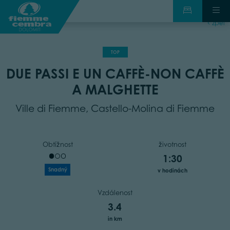
zpět
TOP
DUE PASSI E UN CAFFÈ-NON CAFFÈ
A MALGHETTE
Ville di Fiemme, Castello-Molina di Fiemme
Obtížnost
životnost
1:30
Snadný
v hodinách
Vzdálenost
3.4
in km