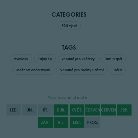
CATEGORIES
Pěší výlet
TAGS
Vyhlídky
Tajný tip
vhodné pro kočárky
Tam a zpět
Možnost občerstvení
Vhodné pro rodiny s dětmi
Flóra
Navrhované období
LED.
ÚN.
ÚT.
DUB.
KVĚT.
ČERVEN
ČERVENEC
SRP.
ZÁŘ.
ŘÍJ.
LIST.
PROS.