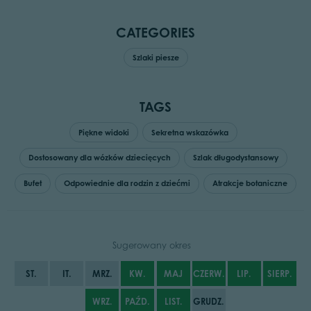
CATEGORIES
Szlaki piesze
TAGS
Piękne widoki
Sekretna wskazówka
Dostosowany dla wózków dziecięcych
Szlak długodystansowy
Bufet
Odpowiednie dla rodzin z dziećmi
Atrakcje botaniczne
Sugerowany okres
ST.
IT.
MRZ.
KW.
MAJ
CZERW.
LIP.
SIERP.
WRZ.
PAŹD.
LIST.
GRUDZ.