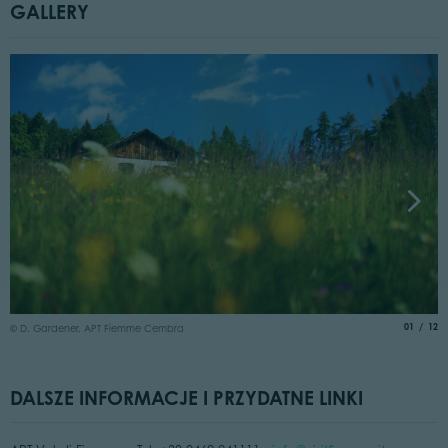
GALLERY
©
aria.slide
of
01
12
© D. Gardener, APT Fiemme Cembra
DALSZE INFORMACJE I PRZYDATNE LINKI