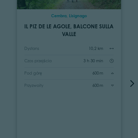
Cembra, Lisignago
IL PIZ DE LE AGOLE, BALCONE SULLA
VALLE
Dystans
10,2 km
Czas przejścia
3 h 30 min
Pod górę
600 m
Przyzwoity
600 m