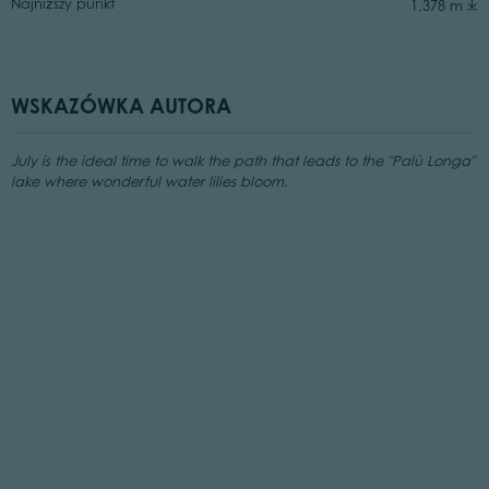
Najniższy punkt
1.378 m
WSKAZÓWKA AUTORA
July is the ideal time to walk the path that leads to the "Palù Longa"
lake where wonderful water lilies bloom.