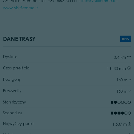
APT Val di Fiemme - Tel. +39 0462 241111 -
info@visitfiemme.it
-
www.visitfiemme.it
DANE TRASY
łatwy
Dystans
3,4 km
Czas przejścia
1 h 30 min
Pod górę
160 m
Przyzwoity
160 m
Stan fizyczny
Scenariusz
Najwyższy punkt
1.537 m