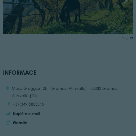
aria.slide_
of
01
02
INFORMACE
Location:
Maso Greggion 2b - Grumes (Altavalle) - 38030 Grumes
Altavalle (TN)
Call:
+39(349)5805345
Napište e-mail
Website:
Website