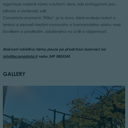
organizuje vedené výlety a kulturní akce, kde protagonisty jsou
příroda a venkovský svět.
Campirlota znamená "řítilka": je to slovo, které evokuje radost a
lehkost a zároveň hledání rovnováhy a harmonického vztahu mezi
člověkem a prostředím, založeného na úctě a vzájemnosti.
Možnost návštěvy farmy pouze po předchozí rezervaci na
info@lacampirlota.it
nebo 349 5805345.
GALLERY