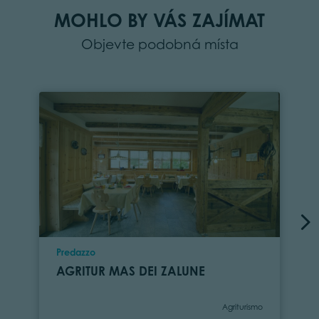
MOHLO BY VÁS ZAJÍMAT
Objevte podobná místa
Location
Predazzo
AGRITUR MAS DEI ZALUNE
Category
Agriturismo