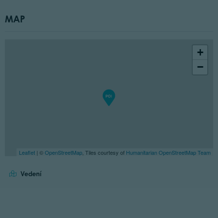
MAP
+
−
Leaflet
| ©
OpenStreetMap
, Tiles courtesy of
Humanitarian OpenStreetMap Team
Vedení