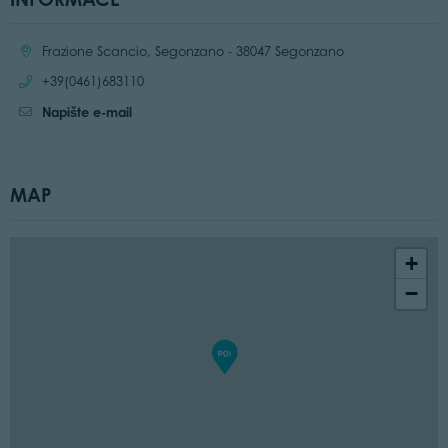
Location:
Frazione Scancio, Segonzano - 38047 Segonzano
Call:
+39(0461)683110
Napište e-mail
MAP
+
−