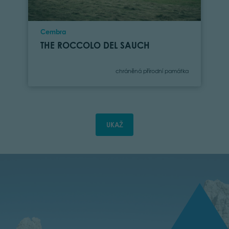
Location
Cembra
THE ROCCOLO DEL SAUCH
Category
chráněná přírodní památka
UKAŽ