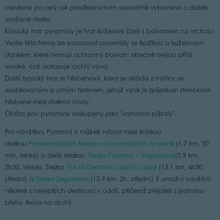
otevřené po celý rok prostřednictvím speciálně vybavené a dobře
značené stezky.
Klasický tvar pyramidy je tvar kuželové části s balvanem na vrcholu.
Vedle této formy lze pozorovat pyramidy se špičkou a kuželovým
stonkem, které nemají ochranný balvan: obecně nejsou příliš
vysoké, což dokazuje rychlý vývoj.
Další typický tvar je hřebenový, který se skládá z mýtiny se
zoubkovaným a ostrým terénem, jehož vznik je způsoben ztenčením
hřebene mezi dvěma úvaly.
Občas jsou pyramidy seskupeny jako "varhanní píšťaly".
Pro návštěvu Pyramid si můžeš vybrat mezi krátkou
stezkou
Panoramatická terasa na pyramidách ze země
(1,7 km, 50
min, lehké) a delší stezkou
Stezka Pyramid v Segonzano
(3,9 km,
2h30, lehké). Stezka
Val di Cembra coast to coast
(13,1 km, 4h30,
střední) a
Stezka Segonzano
(13,9 km, 5h, střední) ti umožní navštívit
některé z nejlepších destinací v údolí, přičemž přejdeš z jednoho
břehu Avisio na druhý.