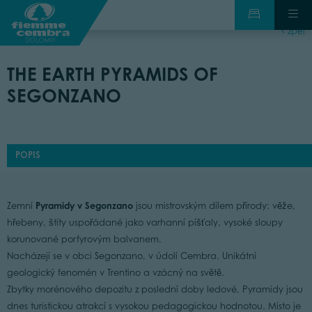
zpět
THE EARTH PYRAMIDS OF
SEGONZANO
POPIS
Pyramidy v Segonzano
Zemní
jsou mistrovským dílem přírody: věže,
hřebeny, štíty uspořádané jako varhanní píšťaly, vysoké sloupy
korunované porfyrovým balvanem.
Nacházejí se v obci Segonzano, v údolí Cembra. Unikátní
geologický fenomén v Trentino a vzácný na světě.
Zbytky morénového depozitu z poslední doby ledové, Pyramidy jsou
dnes turistickou atrakcí s vysokou pedagogickou hodnotou. Místo je