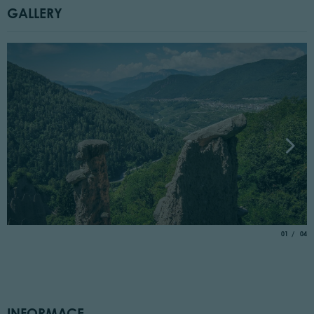
GALLERY
aria.slide_
of
01
04
INFORMACE