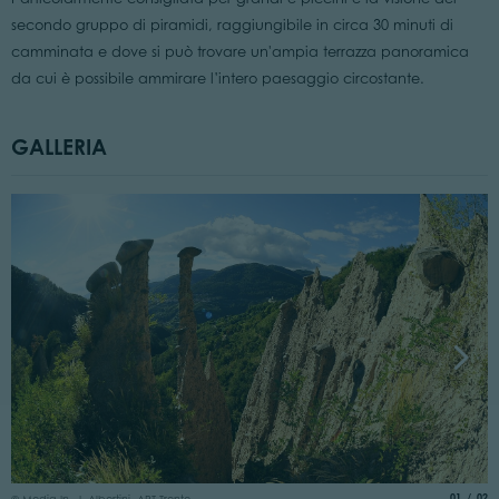
secondo gruppo di piramidi, raggiungibile in circa 30 minuti di
camminata e dove si può trovare un'ampia terrazza panoramica
da cui è possibile ammirare l’intero paesaggio circostante.
GALLERIA
© 
aria.slide
di
01
02