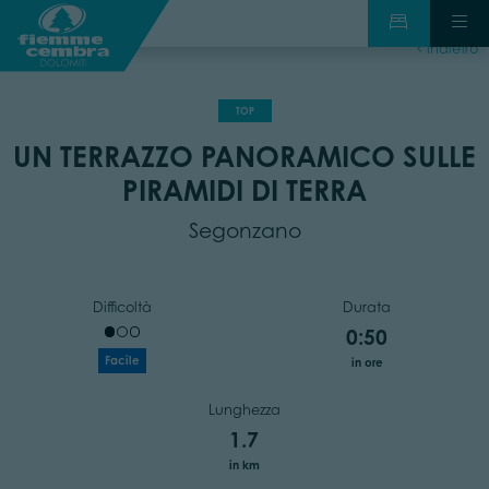
indietro
TOP
UN TERRAZZO PANORAMICO SULLE
PIRAMIDI DI TERRA
Segonzano
Difficoltà
Durata
0:50
Facile
in ore
Lunghezza
1.7
in km