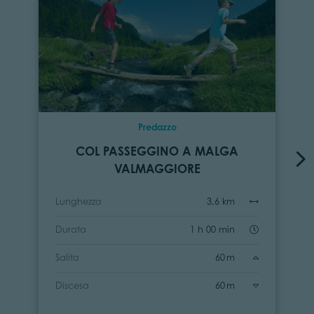
Predazzo
COL PASSEGGINO A MALGA
VALMAGGIORE
Lunghezza
3,6 km
Durata
1 h 00 min
Salita
60 m
Discesa
60 m