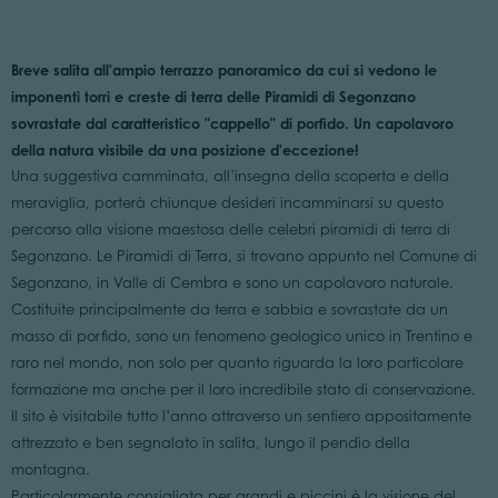
Breve salita all'ampio terrazzo panoramico da cui si vedono le
imponenti torri e creste di terra delle Piramidi di Segonzano
sovrastate dal caratteristico "cappello" di porfido. Un capolavoro
della natura visibile da una posizione d'eccezione!
Una suggestiva camminata, all’insegna della scoperta e della
meraviglia, porterà chiunque desideri incamminarsi su questo
percorso alla visione maestosa delle celebri piramidi di terra di
Segonzano. Le Piramidi di Terra, si trovano appunto nel Comune di
Segonzano, in Valle di Cembra e sono un capolavoro naturale.
Costituite principalmente da terra e sabbia e sovrastate da un
masso di porfido, sono un fenomeno geologico unico in Trentino e
raro nel mondo, non solo per quanto riguarda la loro particolare
formazione ma anche per il loro incredibile stato di conservazione.
Il sito è visitabile tutto l’anno attraverso un sentiero appositamente
attrezzato e ben segnalato in salita, lungo il pendio della
montagna.
Particolarmente consigliata per grandi e piccini è la visione del