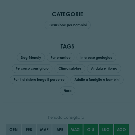
CATEGORIE
Escursione per bambini
TAGS
Dog-friendly
Panoramico
Interesse geologico
Percorso consigliato
Clima salubre
Andata e ritorno
Punti di ristoro lungo il percorso
Adatto a famiglie e bambini
Flora
Periodo consigliato
GEN
FEB
MAR
APR
MAG
GIU
LUG
AGO