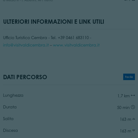
© Media In - I. Albertini, APT Trento
ULTERIORI INFORMAZIONI E LINK UTILI
Ufficio Turistico Cembra - Tel. +39 0461 683110 -
info@visitvaldicembra.it
–
www.visitvaldicembra.it
DATI PERCORSO
Facile
Lunghezza
1,7 km
Durata
50 min
Salita
163 m
Discesa
163 m