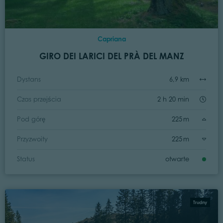
Capriana
GIRO DEI LARICI DEL PRÀ DEL MANZ
Dystans
6,9 km
Czas przejścia
2 h 20 min
Pod górę
225 m
Przyzwoity
225 m
Status
otwarte
Trudny