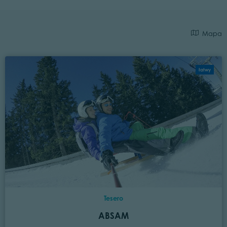
Mapa
łatwy
Tesero
ABSAM