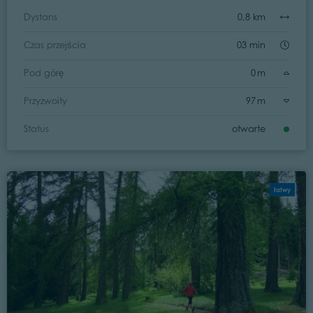
Dystans
0,8 km
Czas przejścia
03 min
Pod górę
0 m
Przyzwoity
97 m
Status
otwarte
łatwy