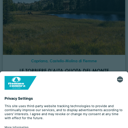
Capriana, Castello-Molina di Fiemme
LE TORBIERE D'ALTA QUOTA DEL MONTE
CORNO
Dystans
14,9 km
Czas przejścia
5 h 00 min
Pod górę
600 m
Przyzwoity
600 m