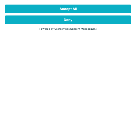
Status
otwarte
łatwy
Tesero
OBEREGGEN