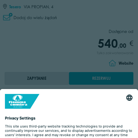
Tesero
VIA PROPIAN, 4
Dodaj do wielu żądań
Dostępne od
540
,00
Tylko zakwaterowanie
Website
ZAPYTANIE
REZERWUJ