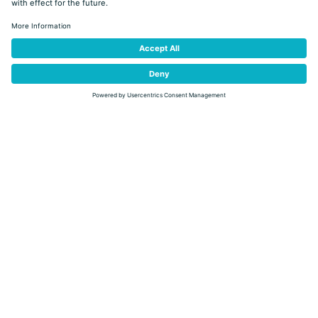
ANCORA
Hotel - 4 gwiazdki
Predazzo
VIA IX NOVEMBRE, 1
Dodaj do wielu żądań
Dostępne od
655
,00
Bed & Breakfast