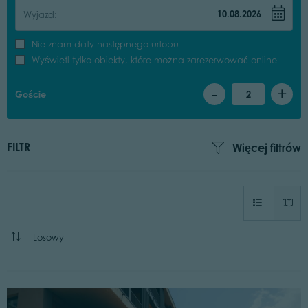
Wyjazd:
Nie znam daty następnego urlopu
Wyświetl tylko obiekty, które można zarezerwować online
-
+
Goście
2
FILTR
Więcej filtrów
Losowy