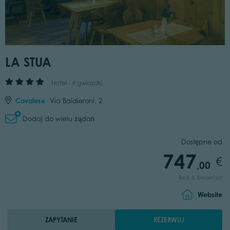
LA STUA
Hotel - 4 gwiazdki
Cavalese
Via Baldieroni, 2
Dodaj do wielu żądań
Dostępne od
747
,00
Bed & Breakfast
Website
ZAPYTANIE
REZERWUJ