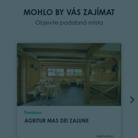
MOHLO BY VÁS ZAJÍMAT
Objevte podobná místa
Location
Predazzo
AGRITUR MAS DEI ZALUNE
Category
Agriturismo