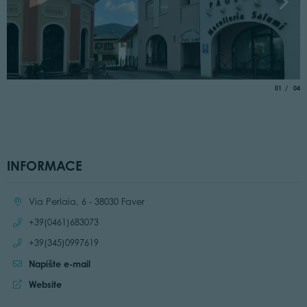
aria.slide_
of
01
04
INFORMACE
Location:
Via Perlaia, 6 - 38030 Faver
Call:
+39(0461)683073
Call:
+39(345)0997619
Napište e-mail
Website:
Website