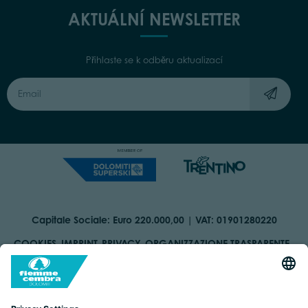
AKTUÁLNÍ NEWSLETTER
Přihlaste se k odběru aktualizací
Capitale Sociale: Euro 220.000,00 | VAT: 01901280220
COOKIES
IMPRINT
PRIVACY
ORGANIZZAZIONE TRASPARENTE
ACCESSIBILITY STATEMENT
BY