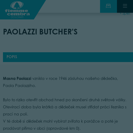
zpět
PAOLAZZI BUTCHER'S
POPIS
Masna Paolazzi
vznikla v roce 1946 zásluhou našeho dědečka,
Paola Paolazziho.
Bylo to riziko otevřít obchod hned po skončení druhé světové války.
Otevírací doba byla krátká a dědeček musel střídat práci řezníka s
prací na poli.
V té době si dědeček mohl vybírat zvířata k porážce a poté je
prodávat přímo v obci (opravdové km 0).