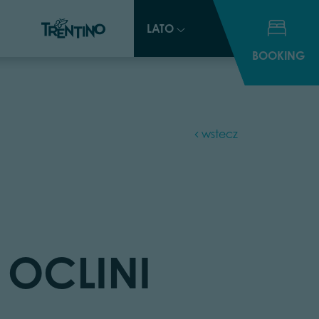
LATO
LATO
BOOKING
BOOKING
wstecz
 OCLINI