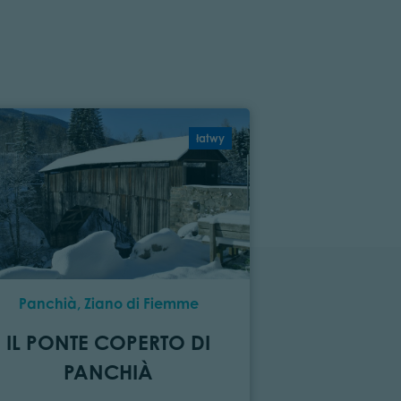
łatwy
Panchià, Ziano di Fiemme
Ville
IL PONTE COPERTO DI
I PANOR
PANCHIÀ
DEL PA