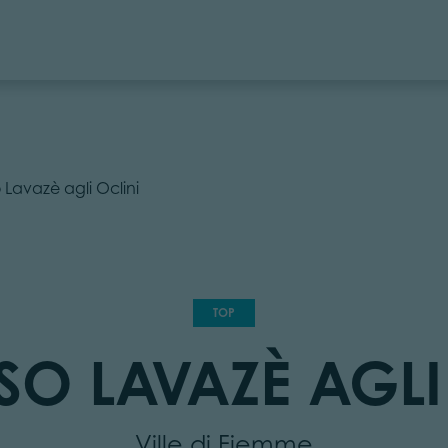
 Lavazè agli Oclini
TOP
SO LAVAZÈ AGLI
Ville di Fiemme