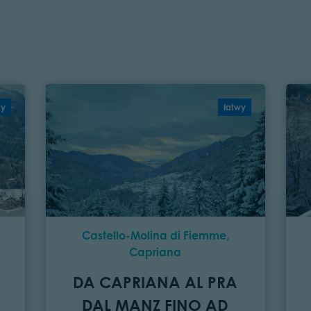
wy
łatwy
Castello-Molina di Fiemme,
Capriana
DA CAPRIANA AL PRA
DAL MANZ FINO AD