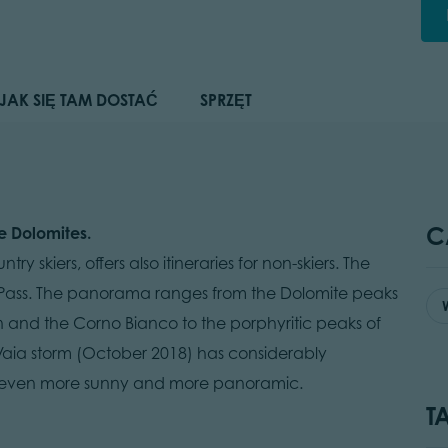
JAK SIĘ TAM DOSTAĆ
SPRZĘT
C
e Dolomites.
y skiers, offers also itineraries for non-skiers. The
ni Pass. The panorama ranges from the Dolomite peaks
 and the Corno Bianco to the porphyritic peaks of
Vaia storm (October 2018) has considerably
e even more sunny and more panoramic.
T