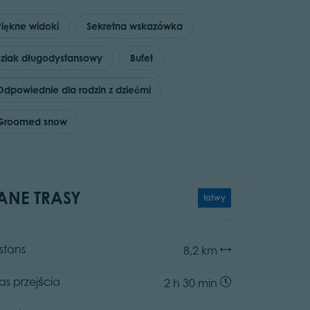
Piękne widoki
Sekretna wskazówka
Szlak długodystansowy
Bufet
Odpowiednie dla rodzin z dziećmi
Groomed snow
ANE TRASY
łatwy
stans
8,2 km
as przejścia
2 h 30 min