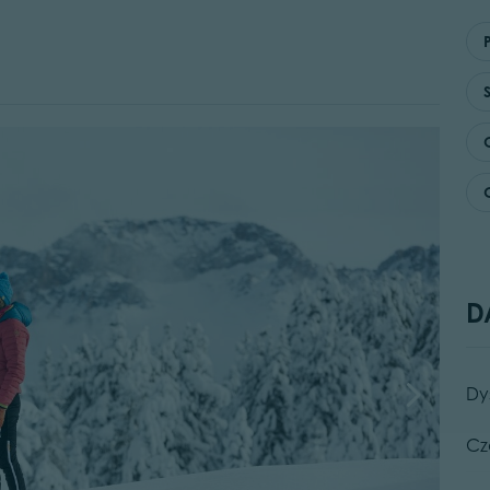
D
Dy
Cz