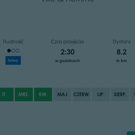
Trudność
Czas przejścia
Dystans
2:30
8.2
łatwy
w godzinach
in km
IT.
MRZ.
KW.
MAJ
CZERW.
LIP.
SIERP.