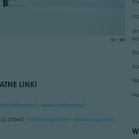
Po
Pr
Um
© G. P
te
aria.slide_indic
of
01
03
St
Sc
Na
ATNE LINKI
Na
fo@visitfiemme.it
-
www.visitfiemme.it
462 230447 -
info@lavaze.com
-
www.lavaze.com
W