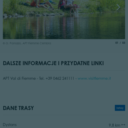
©
aria.slide
of
01
03
© G. Panozzo, APT Fiemme Cembra
DALSZE INFORMACJE I PRZYDATNE LINKI
APT Val di Fiemme - Tel. +39 0462 241111 -
www.visitfiemme.it
DANE TRASY
łatwy
Dystans
9,8 km