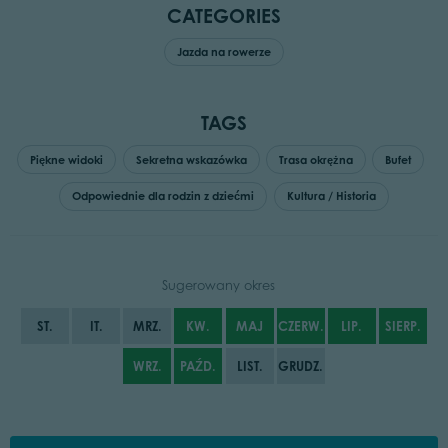
CATEGORIES
Jazda na rowerze
TAGS
Piękne widoki
Sekretna wskazówka
Trasa okrężna
Bufet
Odpowiednie dla rodzin z dziećmi
Kultura / Historia
Sugerowany okres
ST.
IT.
MRZ.
KW.
MAJ
CZERW.
LIP.
SIERP.
WRZ.
PAŹD.
LIST.
GRUDZ.