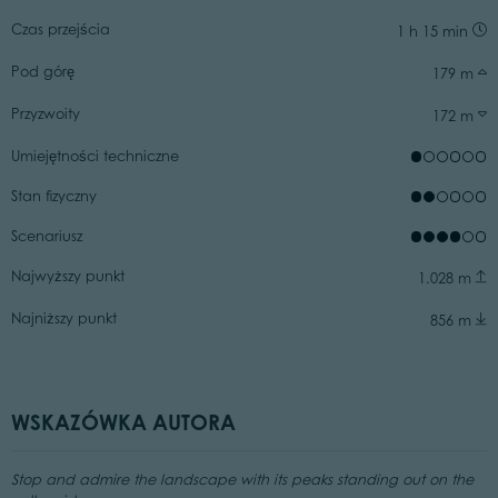
Czas przejścia
1 h 15 min
Pod górę
179 m
Przyzwoity
172 m
Umiejętności techniczne
Stan fizyczny
Scenariusz
Najwyższy punkt
1.028 m
Najniższy punkt
856 m
WSKAZÓWKA AUTORA
Stop and admire the landscape with its peaks standing out on the