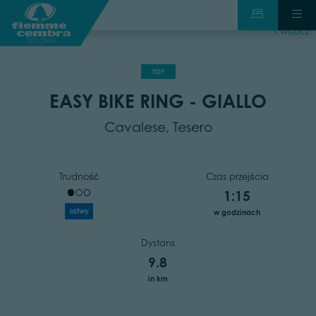
wstecz
TOP
EASY BIKE RING - GIALLO
Cavalese, Tesero
Trudność
Czas przejścia
1:15
łatwy
w godzinach
Dystans
9.8
in km