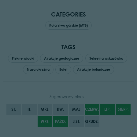
CATEGORIES
Kolarstwo górskie (MTB)
TAGS
Piękne widoki
Atrakcje geologiczne
Sekretna wskazówka
Trasa okrężna
Bufet
Atrakcje botaniczne
Sugerowany okres
ST.
IT.
MRZ.
KW.
MAJ
CZERW.
LIP.
SIERP.
WRZ.
PAŹD.
LIST.
GRUDZ.