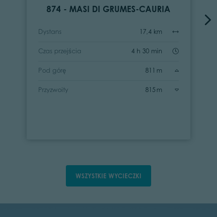
874 - MASI DI GRUMES-CAURIA
Dystans
17,4 km
Czas przejścia
4 h 30 min
Pod górę
811 m
Przyzwoity
815 m
WSZYSTKIE WYCIECZKI