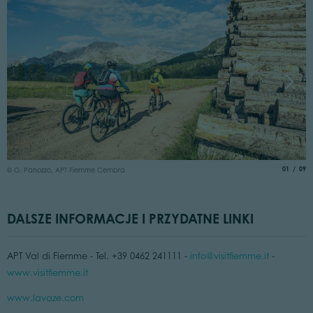
©
aria.slide
of
01
09
© G. Panozzo, APT Fiemme Cembra
DALSZE INFORMACJE I PRZYDATNE LINKI
APT Val di Fiemme - Tel. +39 0462 241111 -
info@visitfiemme.it
-
www.visitfiemme.it
www.lavaze.com