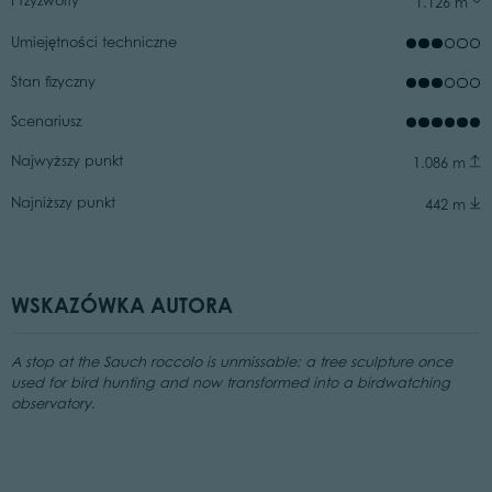
Przyzwoity
1.126 m
Umiejętności techniczne
Stan fizyczny
Scenariusz
Najwyższy punkt
1.086 m
Najniższy punkt
442 m
WSKAZÓWKA AUTORA
A stop at the Sauch roccolo is unmissable: a tree sculpture once
used for bird hunting and now transformed into a birdwatching
observatory.