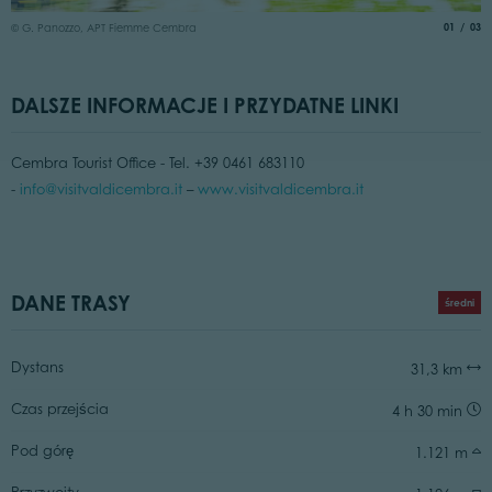
©
aria.slide
of
01
03
© G. Panozzo, APT Fiemme Cembra
DALSZE INFORMACJE I PRZYDATNE LINKI
Cembra Tourist Office - Tel. +39 0461 683110
-
info@visitvaldicembra.it
–
www.visitvaldicembra.it
DANE TRASY
średni
Dystans
31,3 km
Czas przejścia
4 h 30 min
Pod górę
1.121 m