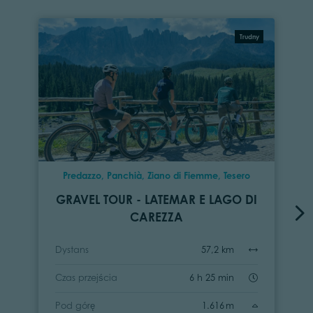
Trudny
Predazzo, Panchià, Ziano di Fiemme, Tesero
GRAVEL TOUR - LATEMAR E LAGO DI
CAREZZA
Dystans
57,2 km
Czas przejścia
6 h 25 min
Pod górę
1.616 m