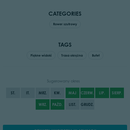
CATEGORIES
Rower szutrowy
TAGS
Piękne widoki
Trasa okrężna
Bufet
Sugerowany okres
ST.
IT.
MRZ.
KW.
MAJ
CZERW.
LIP.
SIERP.
WRZ.
PAŹD.
LIST.
GRUDZ.