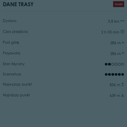
DANE TRASY
średni
Dystans
5,8 km
Czas przejścia
2 h 05 min
Pod górę
286 m
Przyzwoity
286 m
Stan fizyczny
Scenariusz
Najwyższy punkt
856 m
Najniższy punkt
639 m