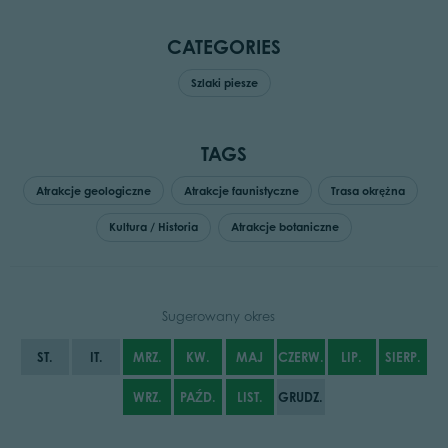
CATEGORIES
Szlaki piesze
TAGS
Atrakcje geologiczne
Atrakcje faunistyczne
Trasa okrężna
Kultura / Historia
Atrakcje botaniczne
Sugerowany okres
ST.
IT.
MRZ.
KW.
MAJ
CZERW.
LIP.
SIERP.
WRZ.
PAŹD.
LIST.
GRUDZ.