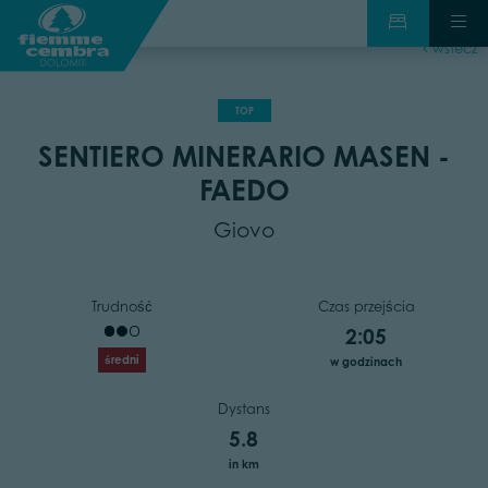
wstecz
TOP
SENTIERO MINERARIO MASEN -
FAEDO
Giovo
Trudność
Czas przejścia
2:05
średni
w godzinach
Dystans
5.8
in km