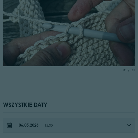
aria.slide_
of
01
01
WSZYSTKIE DATY
06.05.2026
15:00