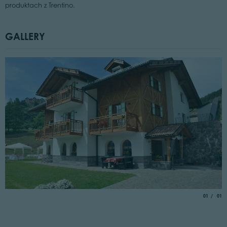
produktach z Trentino.
GALLERY
aria.slide_
of
01
01