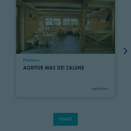
Location
Predazzo
AGRITUR MAS DEI ZALUNE
Category
Agriturismo
POKAŻ