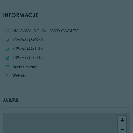
INFORMACJE
Location:
VIA GASTALDO, 26 - 38033 CAVALESE
Call:
+39(0462)340960
Call:
+39(349)4441516
Send fax:
+39(0462)239617
Napisz e-mail
Website:
Website
MAPA
+
−