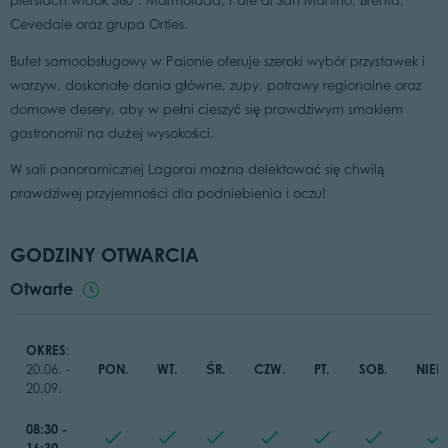
piersiach widok 360°: Marmolada, Pale di San Martino, Brenta,
Cevedale oraz grupa Ortles.
Bufet samoobsługowy w Paionie oferuje szeroki wybór przystawek i
warzyw, doskonałe dania główne, zupy, potrawy regionalne oraz
domowe desery, aby w pełni cieszyć się prawdziwym smakiem
gastronomii na dużej wysokości.
W sali panoramicznej Lagorai można delektować się chwilą
prawdziwej przyjemności dla podniebienia i oczu!
GODZINY OTWARCIA
Otwarte
OKRES
:
PON.
WT.
ŚR.
CZW.
PT.
SOB.
NIED
20.06. -
20.09.
08:30 -