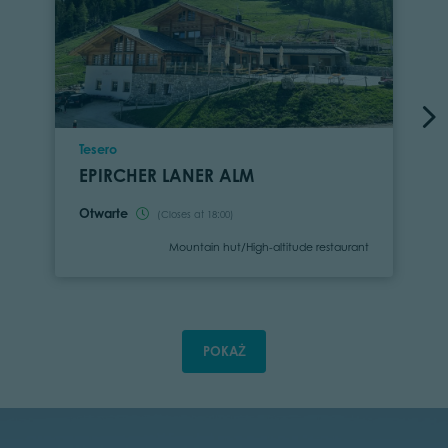
Location
Tesero
EPIRCHER LANER ALM
Otwarte
(Closes at 18:00)
Category
Mountain hut/High-altitude restaurant
POKAŻ