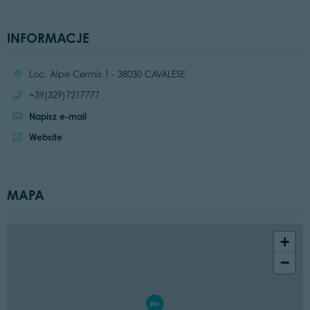
INFORMACJE
Location:
Loc. Alpe Cermis 1 - 38030 CAVALESE
Call:
+39(329)7217777
Napisz e-mail
Website:
Website
MAPA
+
−