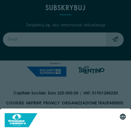
SUBSKRYBUJ
Zarejestruj się, aby otrzymywać aktualizacje
Capitale Sociale: Euro 220.000,00 | VAT: 01901280220
COOKIES
IMPRINT
PRIVACY
ORGANIZZAZIONE TRASPARENTE
ACCESSIBILITY STATEMENT
BY