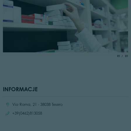
aria.slide_
of
01
01
INFORMACJE
Location:
Via Roma, 21 - 38038 Tesero
Call:
+39(0462)813058