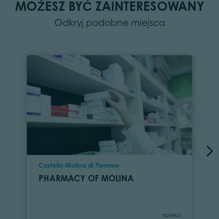
MOŻESZ BYĆ ZAINTERESOWANY
Odkryj podobne miejsca
Location
Castello-Molina di Fiemme
PHARMACY OF MOLINA
Category
apteka