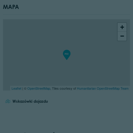
MAPA
+
−
Leaflet
| ©
OpenStreetMap
, Tiles courtesy of
Humanitarian OpenStreetMap Team
Wskazówki dojazdu