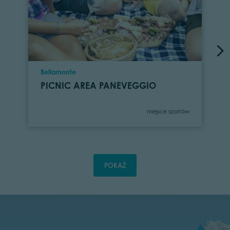
Location
Bellamonte
PICNIC AREA PANEVEGGIO
Category
miejsce sportów
POKAŻ