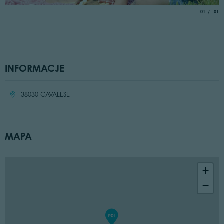
aria.slide_
of
01
01
INFORMACJE
Location:
38030 CAVALESE
MAPA
+
−