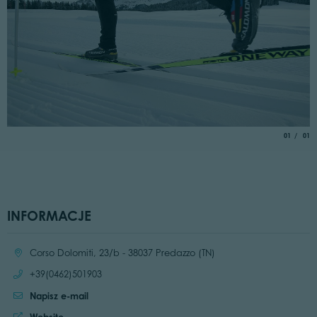
aria.slide_
of
01
01
INFORMACJE
Location:
Corso Dolomiti, 23/b - 38037 Predazzo (TN)
Call:
+39(0462)501903
Napisz e-mail
Website: