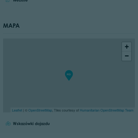
Website
MAPA
+
−
Leaflet
| ©
OpenStreetMap
, Tiles courtesy of
Humanitarian OpenStreetMap Team
Wskazówki dojazdu