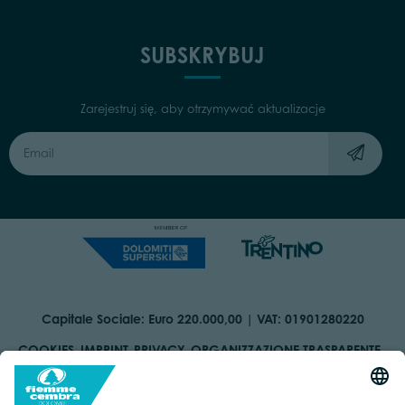
SUBSKRYBUJ
Zarejestruj się, aby otrzymywać aktualizacje
Capitale Sociale: Euro 220.000,00 | VAT: 01901280220
COOKIES
IMPRINT
PRIVACY
ORGANIZZAZIONE TRASPARENTE
ACCESSIBILITY STATEMENT
BY