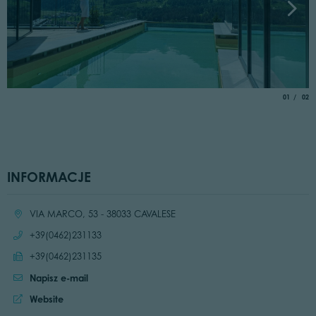
aria.slide_
of
01
02
INFORMACJE
Location:
VIA MARCO, 53 - 38033 CAVALESE
Call:
+39(0462)231133
Send fax:
+39(0462)231135
Napisz e-mail
Website:
Website