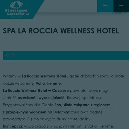
wstecz
SPA LA ROCCIA WELLNESS HOTEL
OPIS
La Roccia Wellness Hotel
Witamy w
, gdzie dobrostan spotyka istotę
Val di Fiemme
naszej wspaniałej
.
La Roccia Wellness Hotel w Cavalese
powstało, abyś mógł
przestrzeń i wysoką jakość
znaleźć
dla swojego relaksu.
Spa, silnie związane z regionem,
Przygotowaliśmy dla Ciebie
z przepięknym widokiem na Dolomity:
zmysłowa podróż
prowadząca Cię do odkrycia duszy naszej doliny.
Koncepcja
: współpraca z wiodącymi firmami z Val di Fiemme,