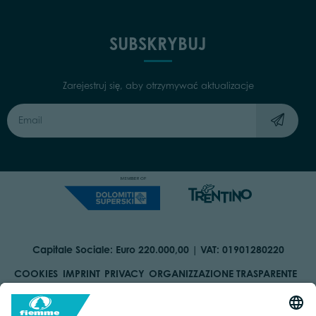
SUBSKRYBUJ
Zarejestruj się, aby otrzymywać aktualizacje
Capitale Sociale: Euro 220.000,00 | VAT: 01901280220
COOKIES
IMPRINT
PRIVACY
ORGANIZZAZIONE TRASPARENTE
ACCESSIBILITY STATEMENT
BY