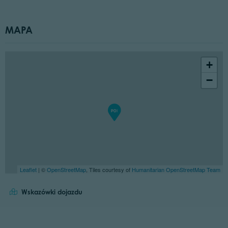
MAPA
+
−
Leaflet
| ©
OpenStreetMap
, Tiles courtesy of
Humanitarian OpenStreetMap Team
Wskazówki dojazdu