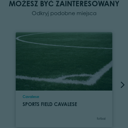
MOŻESZ BYĆ ZAINTERESOWANY
Odkryj podobne miejsca
Location
Cavalese
SPORTS FIELD CAVALESE
Category
fotbal