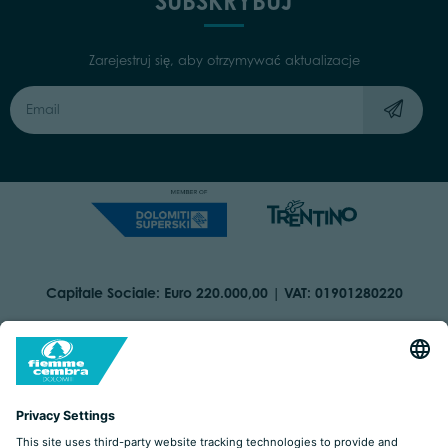
SUBSKRYBUJ
Zarejestruj się, aby otrzymywać aktualizacje
Capitale Sociale: Euro 220.000,00 | VAT: 01901280220
COOKIES
IMPRINT
PRIVACY
ORGANIZZAZIONE TRASPARENTE
ACCESSIBILITY STATEMENT
BY