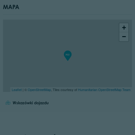
MAPA
+
−
Leaflet
| ©
OpenStreetMap
, Tiles courtesy of
Humanitarian OpenStreetMap Team
Wskazówki dojazdu