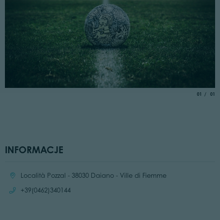
aria.slide_
of
01
01
INFORMACJE
Location:
Località Pozzal - 38030 Daiano - Ville di Fiemme
Call:
+39(0462)340144