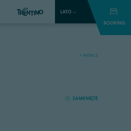
LATO
LATO
BOOKING
BOOKING
wstecz
ZAMKNIĘTE