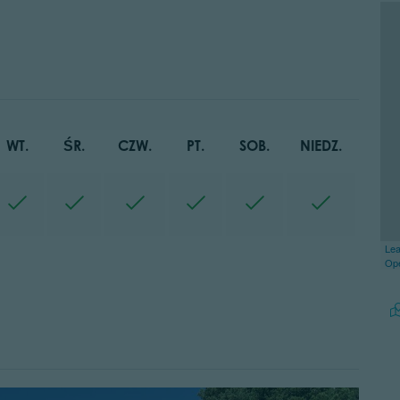
WT.
ŚR.
CZW.
PT.
SOB.
NIEDZ.
Lea
Op