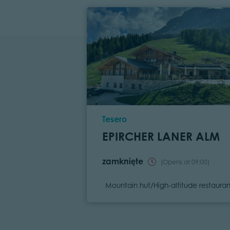
Location
Tesero
EPIRCHER LANER ALM
zamknięte
(Opens at 09:00)
Category
Mountain hut/High-altitude restauran