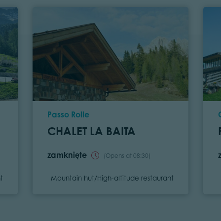
Location
Passo Rolle
CHALET LA BAITA
zamknięte
(Opens at 08:30)
Category
t
Mountain hut/High-altitude restaurant