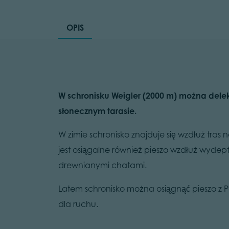
OPIS
W schronisku Weigler (2000 m) można delek
słonecznym tarasie.
W zimie schronisko znajduje się wzdłuż tra
jest osiągalne również pieszo wzdłuż wydept
drewnianymi chatami.
Latem schronisko można osiągnąć pieszo 
dla ruchu.