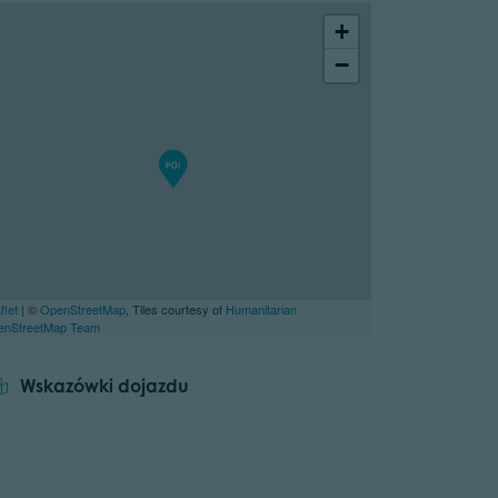
+
−
flet
| ©
OpenStreetMap
, Tiles courtesy of
Humanitarian
enStreetMap Team
Wskazówki dojazdu