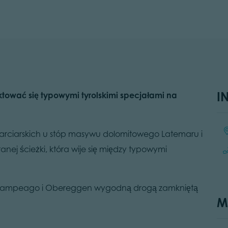
I
tować się typowymi tyrolskimi specjałami na
Lo
s narciarskich u stóp masywu dolomitowego Latemaru i
anej ścieżki, która wije się między typowymi
z Pampeago i Obereggen wygodną drogą zamkniętą
M