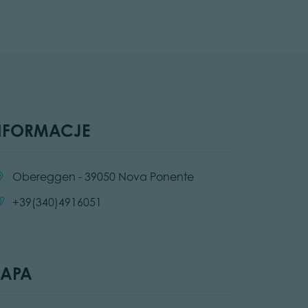
NFORMACJE
cation:
Obereggen - 39050 Nova Ponente
Call:
+39(340)4916051
APA